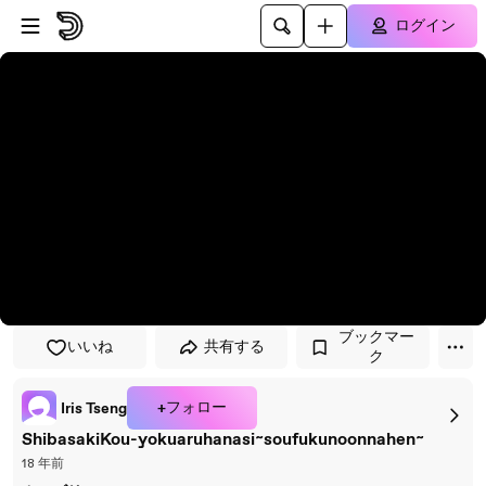
プレイヤーにスキップ
メインコンテンツにスキップ
ログイン
ブックマー
いいね
共有する
ク
+フォロー
Iris Tseng
ShibasakiKou-yokuaruhanasi~soufukunoonnahen~
18 年前