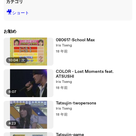
カテゴリ
🎥
ショート
お勧め
080617-School Max
Iris Tseng
18 年前
10:04
|
次
COLOR - Lost Moments feat.
ATSUSHI
Iris Tseng
18 年前
6:07
Tatsujin-twopersons
Iris Tseng
18 年前
4:23
Tatsujin-game