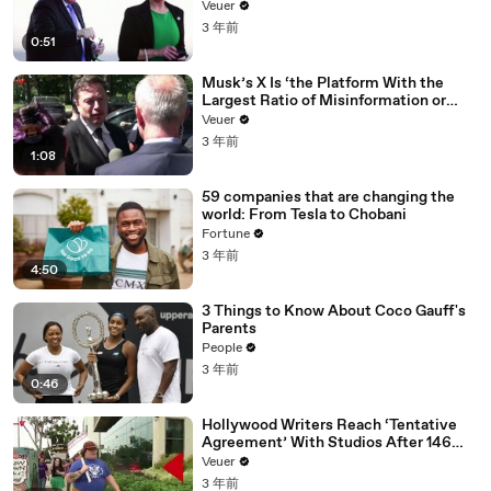
Veuer
3 年前
0:51
Musk’s X Is ‘the Platform With the
Largest Ratio of Misinformation or
Disinformation’ Amongst All Social
Veuer
Media Platforms
3 年前
1:08
59 companies that are changing the
world: From Tesla to Chobani
Fortune
3 年前
4:50
3 Things to Know About Coco Gauff's
Parents
People
3 年前
0:46
Hollywood Writers Reach ‘Tentative
Agreement’ With Studios After 146
Day Strike
Veuer
3 年前