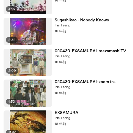
18 年前
4:15
Sugashikao - Nobody Knows
Iris Tseng
18 年前
2:32
080430-EXSAMURAI-mezamashiTV
Iris Tseng
18 年前
2:09
080430-EXSAMURAI-zoom in+
Iris Tseng
18 年前
1:53
EXSAMURAI
Iris Tseng
18 年前
11:56