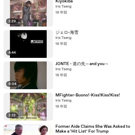
Kiyokiba
Iris Tseng
18 年前
2:29
ジェロ-海雪
Iris Tseng
18 年前
4:44
JONTE - 道の先～and you～
Iris Tseng
18 年前
6:04
MFighter-Buono!-Kiss!Kiss!Kiss!
Iris Tseng
18 年前
2:22
Former Aide Claims She Was Asked to
Make a ‘Hit List’ For Trump