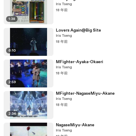
Iris Tseng
18 年前
1:38
Lovers Again@Big Site
Iris Tseng
18 年前
6:10
MFighter-Ayaka-Okaeri
Iris Tseng
18 年前
2:59
MFighter-NagaseMiyu-Akane
Iris Tseng
18 年前
2:34
NagaseMiyu-Akane
Iris Tseng