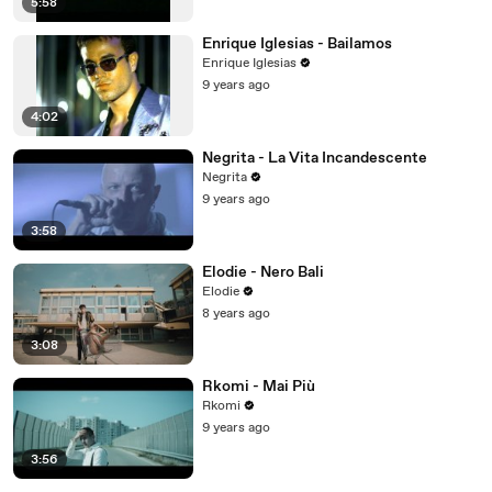
5:58
Enrique Iglesias - Bailamos
Enrique Iglesias
9 years ago
4:02
Negrita - La Vita Incandescente
Negrita
9 years ago
3:58
Elodie - Nero Bali
Elodie
8 years ago
3:08
Rkomi - Mai Più
Rkomi
9 years ago
3:56