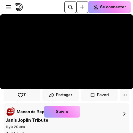
Passer au player
Passer au contenu principal
Se connecter
7
Partager
Favori
Suivre
Manon de Rep
Janis Joplin Tribute
il y a 20 ans