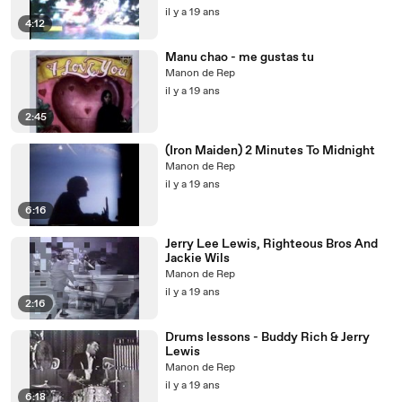
il y a 19 ans
4:12
Manu chao - me gustas tu
Manon de Rep
il y a 19 ans
2:45
(Iron Maiden) 2 Minutes To Midnight
Manon de Rep
il y a 19 ans
6:16
Jerry Lee Lewis, Righteous Bros And
Jackie Wils
Manon de Rep
il y a 19 ans
2:16
Drums lessons - Buddy Rich & Jerry
Lewis
Manon de Rep
il y a 19 ans
6:18