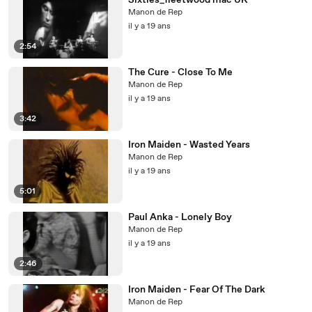
Sixties_fleetwood mac UK
Manon de Rep
il y a 19 ans
2:54
The Cure - Close To Me
Manon de Rep
il y a 19 ans
3:42
Iron Maiden - Wasted Years
Manon de Rep
il y a 19 ans
5:01
Paul Anka - Lonely Boy
Manon de Rep
il y a 19 ans
2:46
Iron Maiden - Fear Of The Dark
Manon de Rep