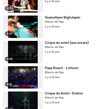
il y a 19 ans
6:23
GuanoApes BigInJapan
Manon de Rep
il y a 19 ans
2:47
Cirque du soleil (aux oscars)
Manon de Rep
il y a 19 ans
4:48
Papa Roach - Lithium
Manon de Rep
il y a 19 ans
4:41
Cirque du Soleil- Dralion
Manon de Rep
il y a 19 ans