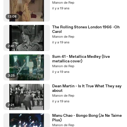
Manon de Rep
il y a 19 ans
13:08
The Rolling Stones London 1966 -Oh
Carol
Manon de Rep
il y a 19 ans
2:41
Sum 41 - Metallica Medley (live
metallica cover)
Manon de Rep
il y a 19 ans
3:25
Dean Martin - Is It True What They say
about
Manon de Rep
il y a 19 ans
2:21
Manu Chao - Bongo Bong (Je Ne Taime
Plus)
Manon de Rep