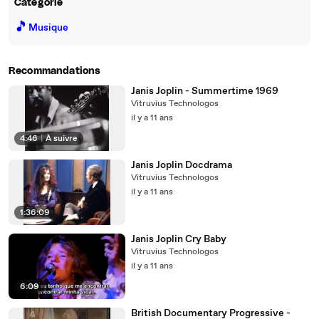
Catégorie
🎵
Musique
Recommandations
Janis Joplin - Summertime 1969
Vitruvius Technologos
il y a 11 ans
4:46
|
À suivre
Janis Joplin Docdrama
Vitruvius Technologos
il y a 11 ans
1:36:09
Janis Joplin Cry Baby
Vitruvius Technologos
il y a 11 ans
6:09
British Documentary Progressive -