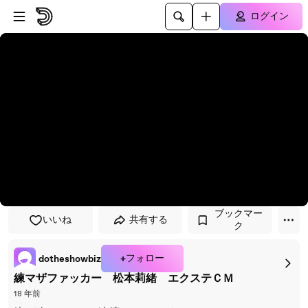
プレイヤーにスキップ
メインコンテンツにスキップ
ログイン
ブックマー
いいね
共有する
ク
+フォロー
dotheshowbiz
練マザファッカー 松本莉緒 エクステＣＭ
18 年前