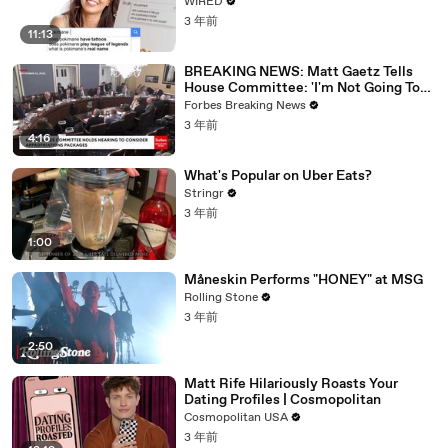
WIRED
3 年前
11:13
BREAKING NEWS: Matt Gaetz Tells
House Committee: 'I'm Not Going To
Vote For A Continuing Resolution'
Forbes Breaking News
3 年前
4:16
What's Popular on Uber Eats?
Stringr
3 年前
1:00
Måneskin Performs "HONEY" at MSG
Rolling Stone
3 年前
2:50
Matt Rife Hilariously Roasts Your
Dating Profiles | Cosmopolitan
Cosmopolitan USA
3 年前