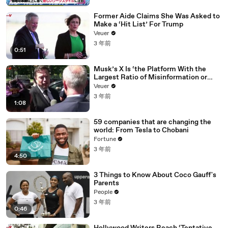
Former Aide Claims She Was Asked to
Make a ‘Hit List’ For Trump
Veuer
3 年前
0:51
Musk’s X Is ‘the Platform With the
Largest Ratio of Misinformation or
Disinformation’ Amongst All Social
Veuer
Media Platforms
3 年前
1:08
59 companies that are changing the
world: From Tesla to Chobani
Fortune
3 年前
4:50
3 Things to Know About Coco Gauff's
Parents
People
3 年前
0:46