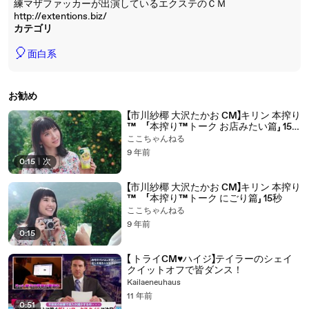
練マザファッカーが出演しているエクステのＣＭ
http://extentions.biz/
カテゴリ
🎈
面白系
お勧め
【市川紗椰 大沢たかお CM】キリン 本搾り
™ 「本搾り™トーク お店みたい篇」 15
秒
ここちゃんねる
9 年前
0:15
|
次
【市川紗椰 大沢たかお CM】キリン 本搾り
™ 「本搾り™トーク にごり篇」 15秒
ここちゃんねる
9 年前
0:15
【 トライCM♥︎ハイジ】テイラーのシェイ
クイットオフで皆ダンス！
Kailaeneuhaus
11 年前
0:51