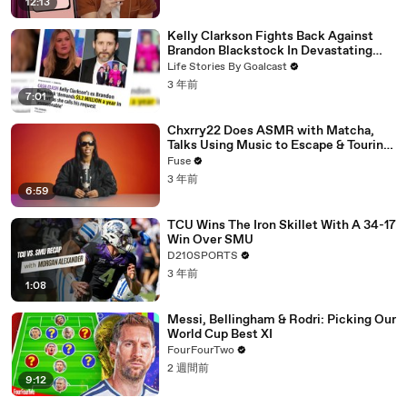
12:13
Kelly Clarkson Fights Back Against
Brandon Blackstock In Devastating
Divorce Battle
Life Stories By Goalcast
3 年前
7:01
Chxrry22 Does ASMR with Matcha,
Talks Using Music to Escape & Touring
with The Weeknd
Fuse
3 年前
6:59
TCU Wins The Iron Skillet With A 34-17
Win Over SMU
D210SPORTS
3 年前
1:08
Messi, Bellingham & Rodri: Picking Our
World Cup Best XI
FourFourTwo
2 週間前
9:12