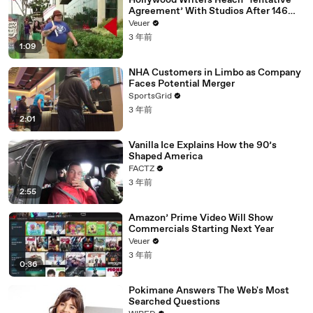
Hollywood Writers Reach ‘Tentative
Agreement’ With Studios After 146
Day Strike
Veuer
3 年前
1:09
NHA Customers in Limbo as Company
Faces Potential Merger
SportsGrid
3 年前
2:01
Vanilla Ice Explains How the 90’s
Shaped America
FACTZ
3 年前
2:55
Amazon’ Prime Video Will Show
Commercials Starting Next Year
Veuer
3 年前
0:36
Pokimane Answers The Web's Most
Searched Questions