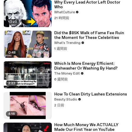
Why Every Lead Actor Left Doctor
Who
WhatCulture
21 時間前
13:23
Did the $85K Walk of Fame Fee Ruin
the Moment for These Celebrities
What's Trending
1 週間前
0:48
Which Is More Energy Efficient:
Dishwasher Or Washing By Hand?
The Money Edit
6 週間前
2:23
How To Clean Dirty Lashes Extensions
Beauty Studio
2 日前
4:16
How Much Money We ACTUALLY
Made Our First Year on YouTube