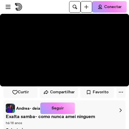
Pular para o player
Ir para o conteúdo principal
Conectar
Curtir
Compartilhar
Favorito
Seguir
Andrea- deia
Exalta samba- como nunca amei ninguem
há 18 anos