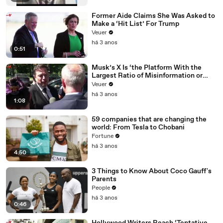
Former Aide Claims She Was Asked to
Make a ‘Hit List’ For Trump
Veuer
há 3 anos
0:51
Musk’s X Is ‘the Platform With the
Largest Ratio of Misinformation or
Disinformation’ Amongst All Social
Veuer
Media Platforms
há 3 anos
1:08
59 companies that are changing the
world: From Tesla to Chobani
Fortune
há 3 anos
4:50
3 Things to Know About Coco Gauff's
Parents
People
há 3 anos
0:46