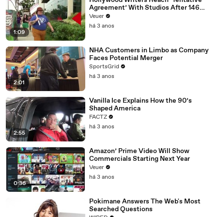
Hollywood Writers Reach ‘Tentative
Agreement’ With Studios After 146
Day Strike
Veuer
há 3 anos
1:09
NHA Customers in Limbo as Company
Faces Potential Merger
SportsGrid
há 3 anos
2:01
Vanilla Ice Explains How the 90’s
Shaped America
FACTZ
há 3 anos
2:55
Amazon’ Prime Video Will Show
Commercials Starting Next Year
Veuer
há 3 anos
0:36
Pokimane Answers The Web's Most
Searched Questions