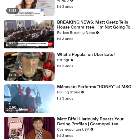
WIRED
há 3 anos
11:13
BREAKING NEWS: Matt Gaetz Tells
House Committee: 'I'm Not Going To
Vote For A Continuing Resolution'
Forbes Breaking News
há 3 anos
4:16
What's Popular on Uber Eats?
Stringr
há 3 anos
1:00
Måneskin Performs "HONEY" at MSG
Rolling Stone
há 3 anos
2:50
Matt Rife Hilariously Roasts Your
Dating Profiles | Cosmopolitan
Cosmopolitan USA
há 3 anos