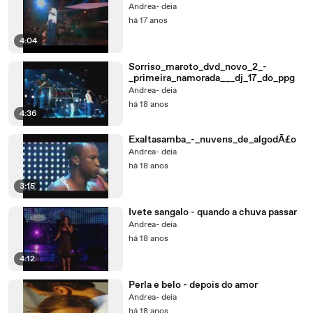
Andrea- deia
há 17 anos
4:04
Sorriso_maroto_dvd_novo_2_-
_primeira_namorada___dj_17_do_ppg
Andrea- deia
há 18 anos
4:36
Exaltasamba_-_nuvens_de_algodÃ£o
Andrea- deia
há 18 anos
3:15
Ivete sangalo - quando a chuva passar
Andrea- deia
há 18 anos
4:12
Perla e belo - depois do amor
Andrea- deia
há 18 anos