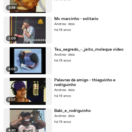
3:38
Mc marcinho - solitario
Andrea- deia
há 18 anos
2:09
Teu_segredo_-_jeito_moleque video
Andrea- deia
há 18 anos
4:02
Palavras de amigo - thiaguinho e
rodriguinho
Andrea- deia
há 18 anos
5:07
Babi_e_rodriguinho
Andrea- deia
há 18 anos
4:30