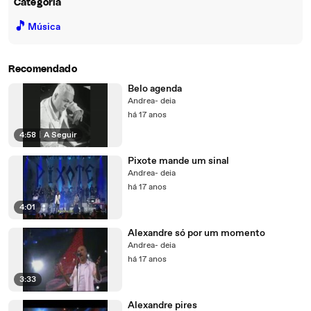
Categoria
🎵
Música
Recomendado
Belo agenda
Andrea- deia
há 17 anos
4:58
|
A Seguir
Pixote mande um sinal
Andrea- deia
há 17 anos
4:01
Alexandre só por um momento
Andrea- deia
há 17 anos
3:33
Alexandre pires