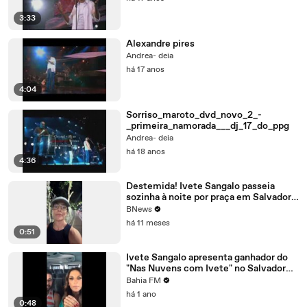
3:33
Alexandre pires
Andrea- deia
há 17 anos
4:04
Sorriso_maroto_dvd_novo_2_-
_primeira_namorada___dj_17_do_ppg
Andrea- deia
há 18 anos
4:36
Destemida! Ivete Sangalo passeia
sozinha à noite por praça em Salvador:
"De boa"
BNews
há 11 meses
0:51
Ivete Sangalo apresenta ganhador do
"Nas Nuvens com Ivete" no Salvador
Fest 2015
Bahia FM
há 1 ano
0:48