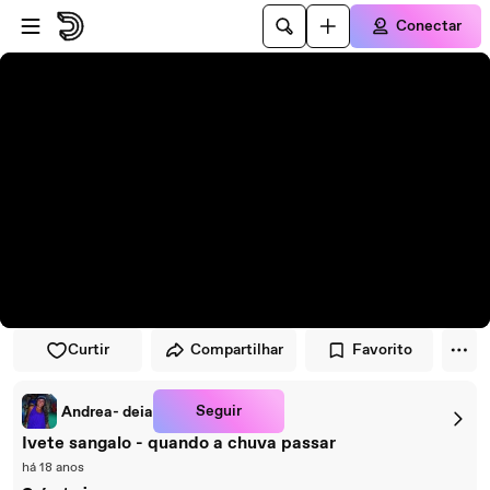
Pular para o player
Ir para o conteúdo principal
Conectar
Curtir
Compartilhar
Favorito
Seguir
Andrea- deia
Ivete sangalo - quando a chuva passar
há 18 anos