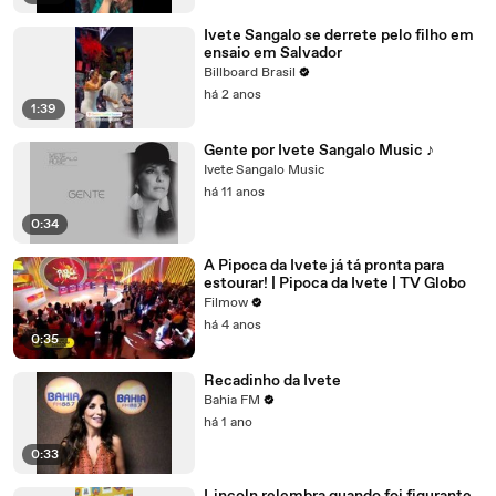
Ivete Sangalo se derrete pelo filho em
ensaio em Salvador
Billboard Brasil
há 2 anos
1:39
Gente por Ivete Sangalo Music ♪
Ivete Sangalo Music
há 11 anos
0:34
A Pipoca da Ivete já tá pronta para
estourar! | Pipoca da Ivete | TV Globo
Filmow
há 4 anos
0:35
Recadinho da Ivete
Bahia FM
há 1 ano
0:33