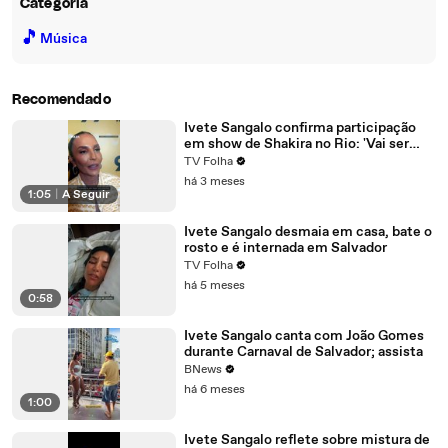
Categoria
🎵
Música
Recomendado
Ivete Sangalo confirma participação
em show de Shakira no Rio: 'Vai ser
divertido'
TV Folha
há 3 meses
1:05
|
A Seguir
Ivete Sangalo desmaia em casa, bate o
rosto e é internada em Salvador
TV Folha
há 5 meses
0:58
Ivete Sangalo canta com João Gomes
durante Carnaval de Salvador; assista
BNews
há 6 meses
1:00
Ivete Sangalo reflete sobre mistura de