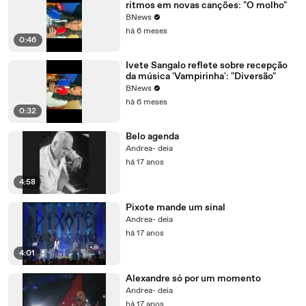
ritmos em novas canções: "O molho"
BNews
há 6 meses
0:46
Ivete Sangalo reflete sobre recepção
da música 'Vampirinha': "Diversão"
BNews
há 6 meses
0:32
Belo agenda
Andrea- deia
há 17 anos
4:58
Pixote mande um sinal
Andrea- deia
há 17 anos
4:01
Alexandre só por um momento
Andrea- deia
há 17 anos