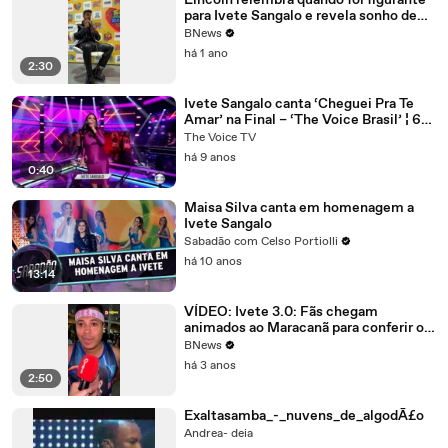
Lincoln relembra quando foi figurante
para Ivete Sangalo e revela sonho de
feat com cantora
BNews
há 1 ano
2:30
Ivete Sangalo canta ‘Cheguei Pra Te
Amar’ na Final – ‘The Voice Brasil’ ¦ 6ª
Temporada
The Voice TV
há 9 anos
0:40
Maisa Silva canta em homenagem a
Ivete Sangalo
Sabadão com Celso Portiolli
há 10 anos
13:14
VÍDEO: Ivete 3.0: Fãs chegam
animados ao Maracanã para conferir o
show de Ivete Sangalo
BNews
há 3 anos
2:50
Exaltasamba_-_nuvens_de_algodÃ£o
Andrea- deia