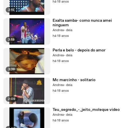
há 18 anos
3:15
Exalta samba- como nunca amei
ninguem
Andrea- deia
há 18 anos
3:19
Perla e belo - depois do amor
Andrea- deia
há 18 anos
3:38
Mc marcinho - solitario
Andrea- deia
há 18 anos
2:09
Teu_segredo_-_jeito_moleque video
Andrea- deia
há 18 anos