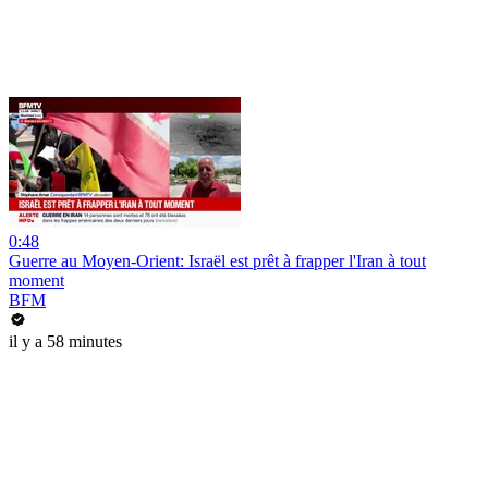
0:48
Guerre au Moyen-Orient: Israël est prêt à frapper l'Iran à tout
moment
BFM
il y a 58 minutes