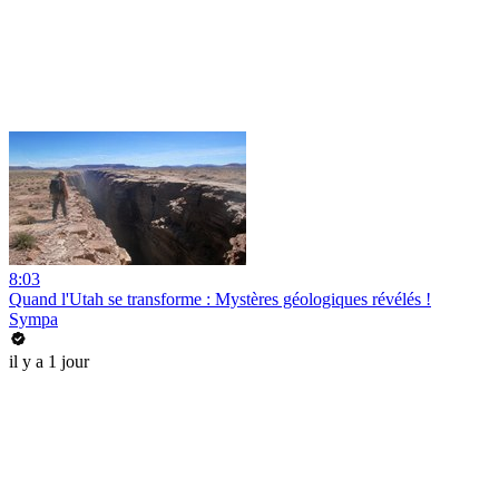
8:03
Quand l'Utah se transforme : Mystères géologiques révélés !
Sympa
il y a 1 jour