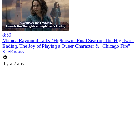
8:59
Monica Raymund Talks "Hightown" Final Season, The Hightwon
Ending, The Joy of Playing a Queer Character & "Chicago Fire"
SheKnows
il y a 2 ans