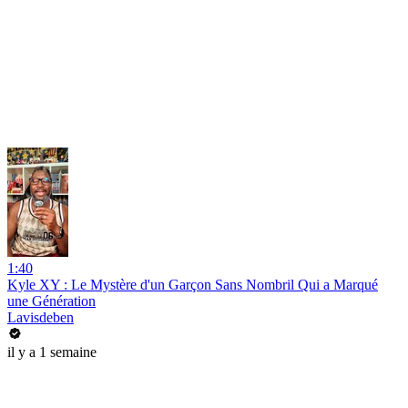
1:40
Kyle XY : Le Mystère d'un Garçon Sans Nombril Qui a Marqué
une Génération
Lavisdeben
il y a 1 semaine