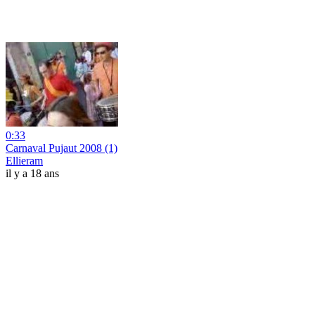
0:33
Carnaval Pujaut 2008 (1)
Ellieram
il y a 18 ans