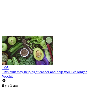
1:05
This fruit may help fight cancer and help you live longer
Wochit
il y a 5 ans