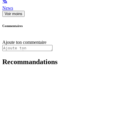
🗞
News
Voir moins
Commentaires
Ajoute ton commentaire
Recommandations