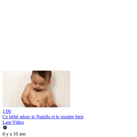
1:00
Ce bébé adore le Nutella et le montre bien
Last-Video
il y a 10 ans