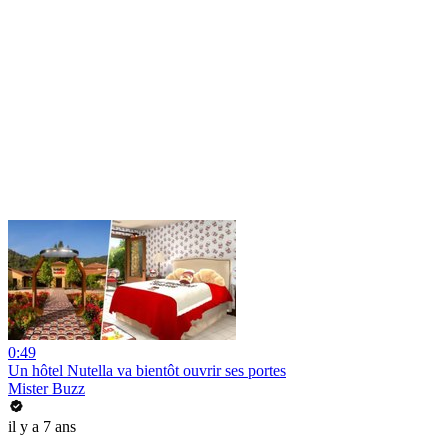
0:49
Un hôtel Nutella va bientôt ouvrir ses portes
Mister Buzz
il y a 7 ans