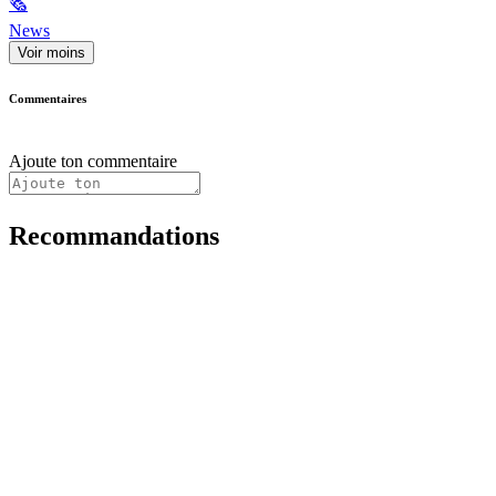
🗞
News
Voir moins
Commentaires
Ajoute ton commentaire
Recommandations