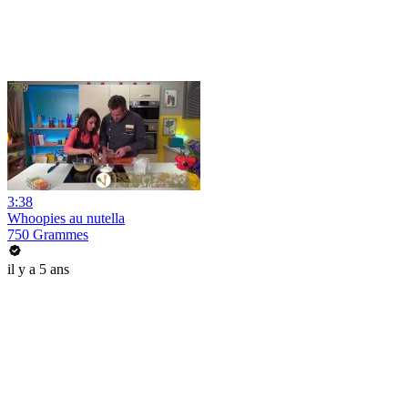
3:38
Whoopies au nutella
750 Grammes
il y a 5 ans