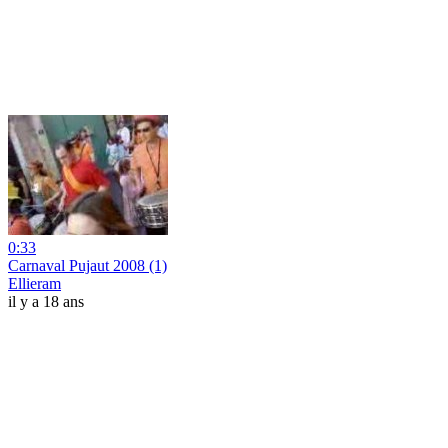
0:33
Carnaval Pujaut 2008 (1)
Ellieram
il y a 18 ans