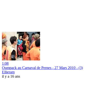
1:08
Oumpack au Carnaval de Pernes - 27 Mars 2010 - (3)
Ellieram
il y a 16 ans