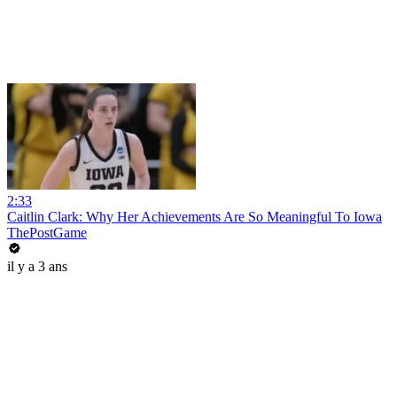
2:33
Caitlin Clark: Why Her Achievements Are So Meaningful To Iowa
ThePostGame
il y a 3 ans