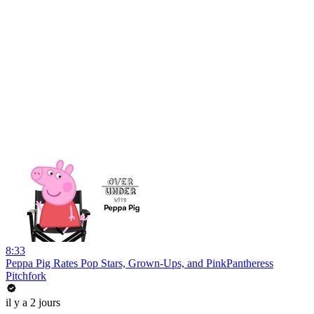
8:33
Peppa Pig Rates Pop Stars, Grown-Ups, and PinkPantheress
Pitchfork
il y a 2 jours