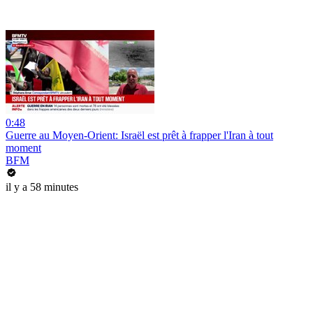
0:48
Guerre au Moyen-Orient: Israël est prêt à frapper l'Iran à tout
moment
BFM
il y a 58 minutes