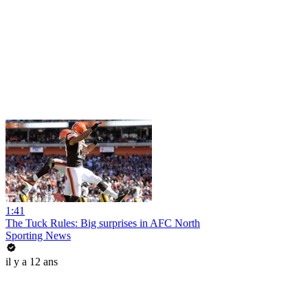
1:41
The Tuck Rules: Big surprises in AFC North
Sporting News
il y a 12 ans