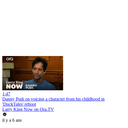
1:47
Danny Pudi on voicing a character from his childhood in
'DuckTales' reboot
Larry King Now on Ora.TV
il y a 6 ans