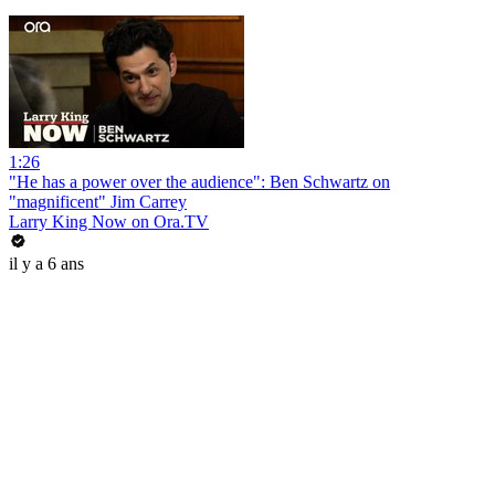
1:26
"He has a power over the audience": Ben Schwartz on
"magnificent" Jim Carrey
Larry King Now on Ora.TV
il y a 6 ans