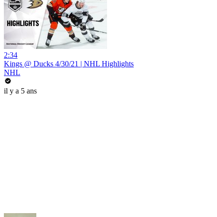
2:34
Kings @ Ducks 4/30/21 | NHL Highlights
NHL
il y a 5 ans