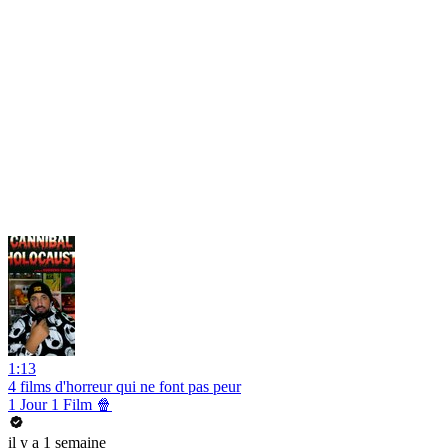
1:13
4 films d'horreur qui ne font pas peur
1 Jour 1 Film 🍿
il y a 1 semaine