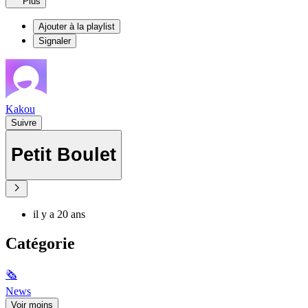
Plus
Ajouter à la playlist
Signaler
Kakou
Suivre
Petit Boulet
il y a 20 ans
Catégorie
🗞
News
Voir moins