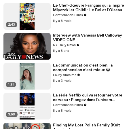
Le Chef-d'œuvre Français qui a Inspiré
Miyazaki et Ghibli : Le Roi et l'Oiseau
Contrebande Films
il y a 8 mois
2:43
Interview with Vanessa Bell Calloway
VIDEO ONE
NY Daily News
il y a 8 ans
2:06
La communication c’est bien, la
compréhension c’est mieux 😭
Laury Aucalme
il y a 3 mois
1:21
La série Netflix qui va retourner votre
cerveau : Plongez dans l'univers
complexe de DARK
Contrebande Films
il y a 8 mois
3:59
Finding My Lost Polish Family [Kult