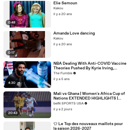
Elie Semoun
Kakou
il y a 20 ans
0:48
Amanda Love dancing
Kakou
il y a 20 ans
0:17
NBA Dealing With Anti-COVID Vaccine
Theories Pushed By Kyrie Irving,
Jonathan Isaac & More
The Fumble
il y a 5 ans
4:30
Mali vs Ghana | Women's Africa Cup of
Nations EXTENDED HIGHLIGHTS |
08/06/2026 | bien SPORTS USA
beIN SPORTS USA
il y a 2 jours
20:43
👕 Le Top des nouveaux maillots pour
la saison 2026-2027