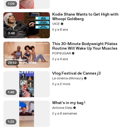
1:09
Kodie Shane Wants to Get High with
Whoopi Goldberg
VICE
il y a 6 ans
3:46
This 30-Minute Bodyweight Pilates
Routine Will Wake Up Your Muscles
POPSUGAR
il y a 4 ans
28:52
Vlog Festival de Cannes j3
Le cinéma d'Amaury
il y a 2 mois
1:46
What’s in my bag !
Antoine Delp
il y a 6 semaines
1:25