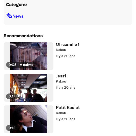
Catégorie
🗞
News
Recommandations
Oh camille !
Kakou
il y a 20 ans
0:05
|
À suivre
Jess1
Kakou
il y a 20 ans
0:17
Petit Boulet
Kakou
il y a 20 ans
0:12