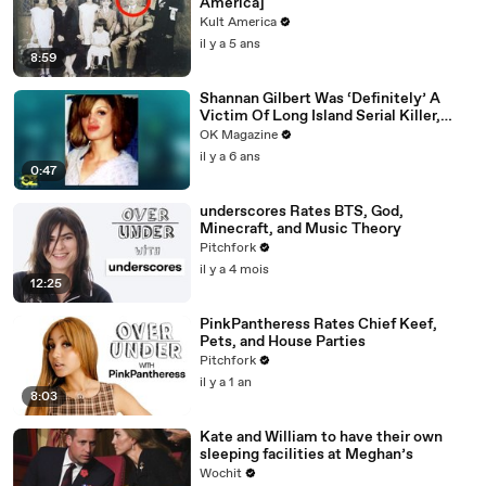
America]
Kult America
il y a 5 ans
8:59
Shannan Gilbert Was ‘Definitely’ A
Victim Of Long Island Serial Killer,
Says Her Sister: Watch
OK Magazine
il y a 6 ans
0:47
underscores Rates BTS, God,
Minecraft, and Music Theory
Pitchfork
il y a 4 mois
12:25
PinkPantheress Rates Chief Keef,
Pets, and House Parties
Pitchfork
il y a 1 an
8:03
Kate and William to have their own
sleeping facilities at Meghan’s
Wochit