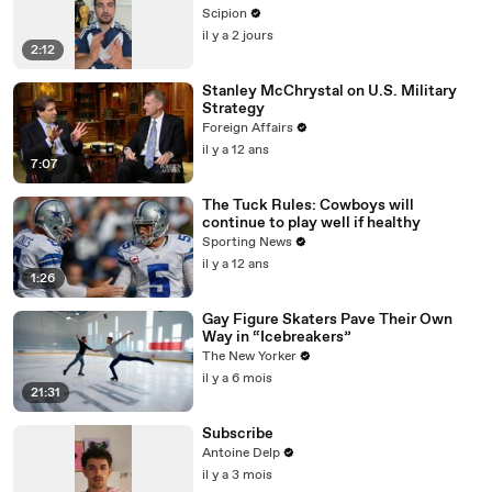
Scipion
il y a 2 jours
2:12
Stanley McChrystal on U.S. Military
Strategy
Foreign Affairs
il y a 12 ans
7:07
The Tuck Rules: Cowboys will
continue to play well if healthy
Sporting News
il y a 12 ans
1:26
Gay Figure Skaters Pave Their Own
Way in “Icebreakers”
The New Yorker
il y a 6 mois
21:31
Subscribe
Antoine Delp
il y a 3 mois