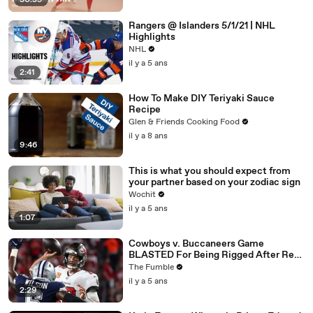
30:39
Rangers @ Islanders 5/1/21 | NHL
Highlights
NHL
il y a 5 ans
2:41
How To Make DIY Teriyaki Sauce
Recipe
Glen & Friends Cooking Food
il y a 8 ans
9:46
This is what you should expect from
your partner based on your zodiac sign
Wochit
il y a 5 ans
1:07
Cowboys v. Buccaneers Game
BLASTED For Being Rigged After Ref
CAUGHT On Hot Mic Making Up
The Fumble
Penalties
il y a 5 ans
2:29