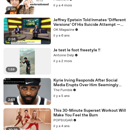
il y a 4 mois
5:50
Jeffrey Epstein Told Inmates ‘Different
Versions’ Of His Suicide Attempt —
Watch
OK Magazine
il y a 6 ans
0:56
Je test le foot freestyle !!
Antoine Delp
il y a 2 mois
1:59
Kyrie Irving Responds After Social
Media Erupts Over Him Seemingly
Coming Out As An Anti-Masker
The Fumble
il y a 5 ans
2:58
This 30-Minute Superset Workout Will
Make You Feel the Burn
POPSUGAR
il y a 4 ans