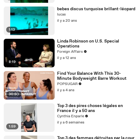
bebes discus turquoise brillant-léopard
lucas
il y a 20 ans
1:13
Linda Robinson on U.S. Special
Operations
Foreign Affairs
il y a 12 ans
8:19
Find Your Balance With This 30-
Minute Bodyweight Barre Workout
POPSUGAR
il y a 4 ans
30:50
Top 3 des pires choses légales en
France il y a 50 ans
Cynthia Enparle
il y a 6 semaines
1:59
Top 3 des femmes détruites par la cour