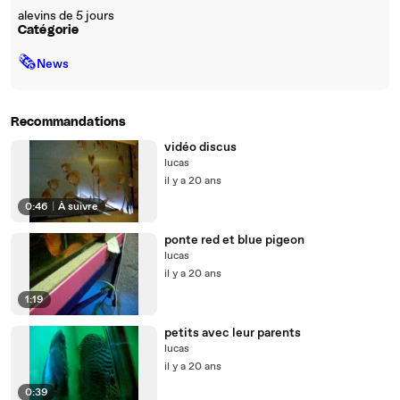
alevins de 5 jours
Catégorie
🗞
News
Recommandations
vidéo discus
lucas
il y a 20 ans
0:46
|
À suivre
ponte red et blue pigeon
lucas
il y a 20 ans
1:19
petits avec leur parents
lucas
il y a 20 ans
0:39