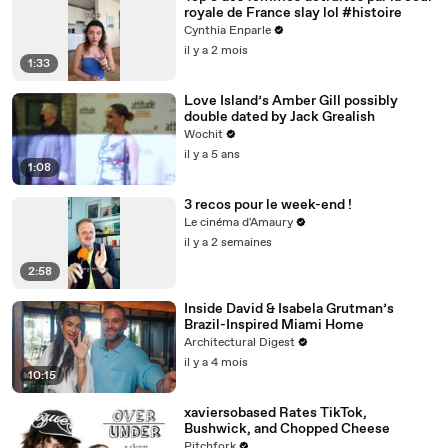
royale de France slay lol #histoire
Cynthia Enparle
il y a 2 mois
1:33
Love Island’s Amber Gill possibly
double dated by Jack Grealish
Wochit
il y a 5 ans
1:08
3 recos pour le week-end !
Le cinéma d'Amaury
il y a 2 semaines
2:58
Inside David & Isabela Grutman’s
Brazil-Inspired Miami Home
Architectural Digest
il y a 4 mois
10:15
xaviersobased Rates TikTok,
Bushwick, and Chopped Cheese
Pitchfork