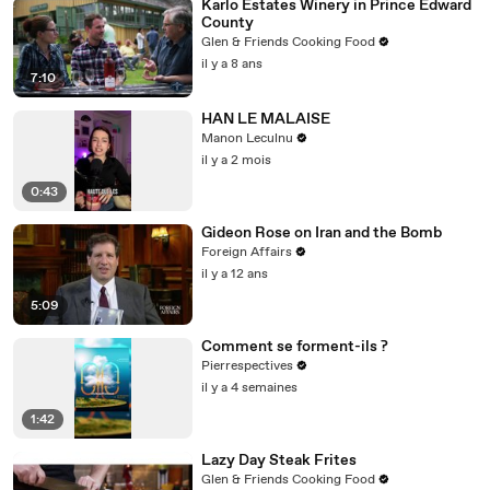
Karlo Estates Winery in Prince Edward
County
Glen & Friends Cooking Food
il y a 8 ans
7:10
HAN LE MALAISE
Manon Leculnu
il y a 2 mois
0:43
Gideon Rose on Iran and the Bomb
Foreign Affairs
il y a 12 ans
5:09
Comment se forment-ils ?
Pierrespectives
il y a 4 semaines
1:42
Lazy Day Steak Frites
Glen & Friends Cooking Food