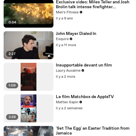
Exclusive video: Miles Teller and Josh
Brolin talk intense firefighter
bootcamp for ‘Only the Brave’
Men's Fitness
il y a 9 ans
0:54
John Mayer Dialed In
Esquire
il y a 11 mois
2:27
Insupportable devant un film
Laury Aucalme
il y a 2 mois
1:09
Le film Matchbox de AppleTV
Matteo Sapin
il y a 2 semaines
3:58
'Set The Egg' an Easter Tradition from
Jamaica