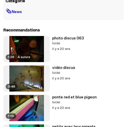
Catégorie
🗞
News
Recommandations
photo discus 063
lucas
il y a 20 ans
1:26
|
À suivre
vidéo discus
lucas
il y a 20 ans
0:46
ponte red et blue pigeon
lucas
il y a 20 ans
1:19
petits avec leur parents