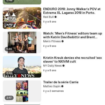
0:48
ENDURO 2018: Jonny Walker's POV at
Extreme XL Lagares 2018 in Porto.
Red Bull
il y a 8 ans
4:40
Watch: 'Men's Fitness' editors team up
with Katrín Davíðsdóttir and Brent
Fikowski to test the Reebok CrossFit
Men's Fitness
Nano 8
il y a 9 ans
1:20
Kristin Kreuk denies she recruited ‘sex
slaves’ to NXIVM cult
NY Daily News
il y a 8 ans
0:56
Trailer de la série Carrie
Matteo Sapin
il y a 2 semaines
2:17