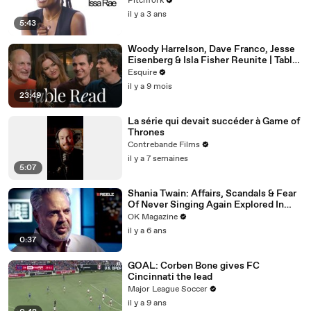
Pitchfork
il y a 3 ans
5:43
Woody Harrelson, Dave Franco, Jesse
Eisenberg & Isla Fisher Reunite | Table
Read | Esquire
Esquire
il y a 9 mois
23:49
La série qui devait succéder à Game of
Thrones
Contrebande Films
il y a 7 semaines
5:07
Shania Twain: Affairs, Scandals & Fear
Of Never Singing Again Explored In
REELZ Doc: Watch
OK Magazine
il y a 6 ans
0:37
GOAL: Corben Bone gives FC
Cincinnati the lead
Major League Soccer
il y a 9 ans