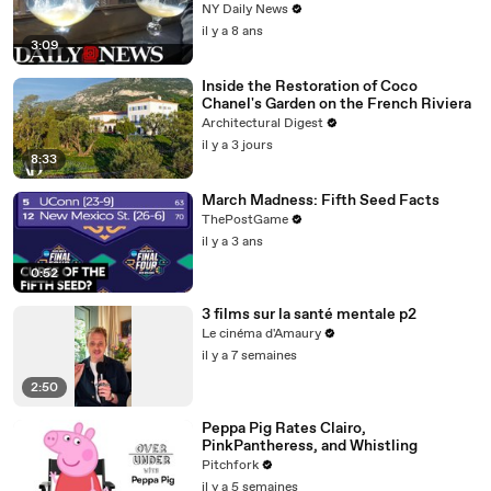
NY Daily News
il y a 8 ans
3:09
Inside the Restoration of Coco
Chanel's Garden on the French Riviera
Architectural Digest
il y a 3 jours
8:33
March Madness: Fifth Seed Facts
ThePostGame
il y a 3 ans
0:52
3 films sur la santé mentale p2
Le cinéma d'Amaury
il y a 7 semaines
2:50
Peppa Pig Rates Clairo,
PinkPantheress, and Whistling
Pitchfork
il y a 5 semaines