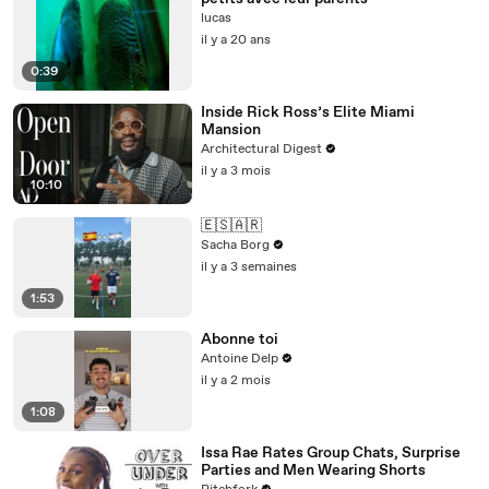
lucas
il y a 20 ans
0:39
Inside Rick Ross’s Elite Miami
Mansion
Architectural Digest
il y a 3 mois
10:10
🇪🇸🇦🇷
Sacha Borg
il y a 3 semaines
1:53
Abonne toi
Antoine Delp
il y a 2 mois
1:08
Issa Rae Rates Group Chats, Surprise
Parties and Men Wearing Shorts