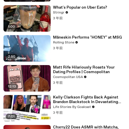
What's Popular on Uber Eats?
Stringr
3 年前
1:00
Måneskin Performs "HONEY" at MSG
Rolling Stone
3 年前
2:50
Matt Rife Hilariously Roasts Your
Dating Profiles | Cosmopolitan
Cosmopolitan USA
3 年前
12:13
Kelly Clarkson Fights Back Against
Brandon Blackstock In Devastating
Divorce Battle
Life Stories By Goalcast
3 年前
7:01
Chxrry22 Does ASMR with Matcha,