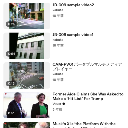
JB-009 sample video2
kabuta
18 年前
0:25
JB-009 sample video1
kabuta
18 年前
0:54
CAM-PV01 ポータブルマルチメディア
プレイヤー
kabuta
18 年前
0:13
Former Aide Claims She Was Asked to
Make a ‘Hit List’ For Trump
Veuer
3 年前
0:51
Musk’s X Is ‘the Platform With the