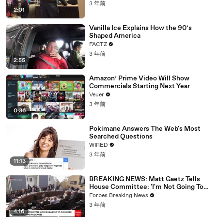
3 年前
2:01
Vanilla Ice Explains How the 90’s
Shaped America
FACTZ
3 年前
2:55
Amazon’ Prime Video Will Show
Commercials Starting Next Year
Veuer
3 年前
0:36
Pokimane Answers The Web's Most
Searched Questions
WIRED
3 年前
11:13
BREAKING NEWS: Matt Gaetz Tells
House Committee: 'I'm Not Going To
Vote For A Continuing Resolution'
Forbes Breaking News
3 年前
4:16