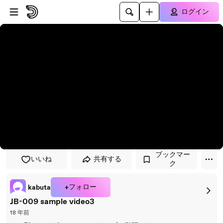
プレイヤーにスキップ
メインコンテンツにスキップ
ログイン
ブックマー
いいね
共有する
ク
+フォロー
kabuta
JB-009 sample video3
18 年前