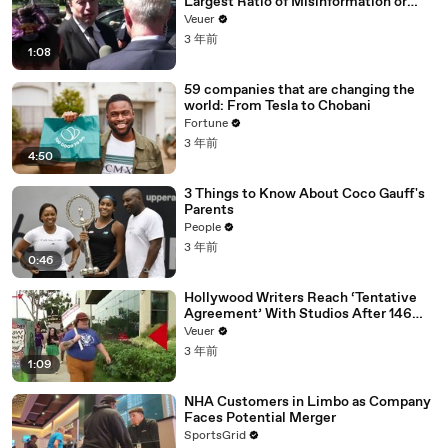
Largest Ratio of Misinformation or
Disinformation’ Amongst All Social
Veuer
Media Platforms
3 年前
1:08
59 companies that are changing the
world: From Tesla to Chobani
Fortune
3 年前
4:50
3 Things to Know About Coco Gauff's
Parents
People
3 年前
0:46
Hollywood Writers Reach ‘Tentative
Agreement’ With Studios After 146
Day Strike
Veuer
3 年前
1:09
NHA Customers in Limbo as Company
Faces Potential Merger
SportsGrid