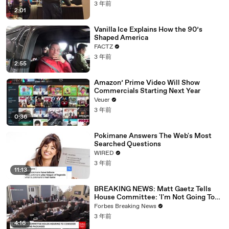
3 年前
2:01
Vanilla Ice Explains How the 90’s
Shaped America
FACTZ
3 年前
2:55
Amazon’ Prime Video Will Show
Commercials Starting Next Year
Veuer
3 年前
0:36
Pokimane Answers The Web's Most
Searched Questions
WIRED
3 年前
11:13
BREAKING NEWS: Matt Gaetz Tells
House Committee: 'I'm Not Going To
Vote For A Continuing Resolution'
Forbes Breaking News
3 年前
4:16