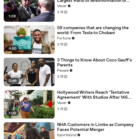
Largest Ratio of Misinformation or
Disinformation’ Amongst All Social
Veuer
Media Platforms
3 年前
1:08
59 companies that are changing the
world: From Tesla to Chobani
Fortune
3 年前
4:50
3 Things to Know About Coco Gauff's
Parents
People
3 年前
0:46
Hollywood Writers Reach ‘Tentative
Agreement’ With Studios After 146
Day Strike
Veuer
3 年前
1:09
NHA Customers in Limbo as Company
Faces Potential Merger
SportsGrid