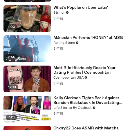
What's Popular on Uber Eats?
Stringr
3 年前
1:00
Måneskin Performs "HONEY" at MSG
Rolling Stone
3 年前
2:50
Matt Rife Hilariously Roasts Your
Dating Profiles | Cosmopolitan
Cosmopolitan USA
3 年前
12:13
Kelly Clarkson Fights Back Against
Brandon Blackstock In Devastating
Divorce Battle
Life Stories By Goalcast
3 年前
7:01
Chxrry22 Does ASMR with Matcha,