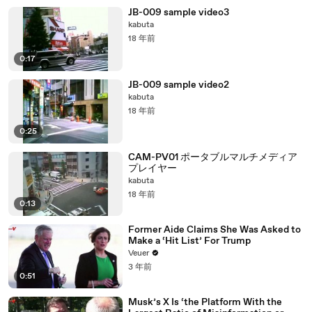
JB-009 sample video3
kabuta
18 年前
0:17
JB-009 sample video2
kabuta
18 年前
0:25
CAM-PV01 ポータブルマルチメディア
プレイヤー
kabuta
18 年前
0:13
Former Aide Claims She Was Asked to
Make a ‘Hit List’ For Trump
Veuer
3 年前
0:51
Musk’s X Is ‘the Platform With the