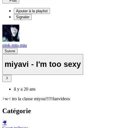
Plus
Ajouter à la playlist
Signaler
pink-miu-miu
Suivre
miyavi - I'm too sexy
il y a 20 ans
>w< tro la classe miyou!!!!!fanvideos
Catégorie
🎥