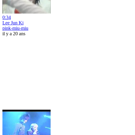
0:34
Lee Jun Ki
pink-miu-miu
il y a 20 ans