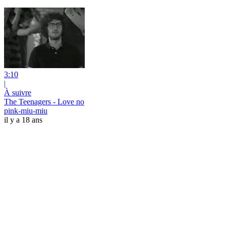
3:10
|
À suivre
The Teenagers - Love no
pink-miu-miu
il y a 18 ans