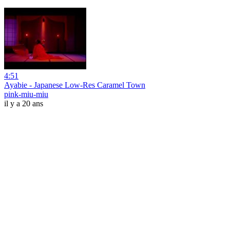
4:51
Ayabie - Japanese Low-Res Caramel Town
pink-miu-miu
il y a 20 ans