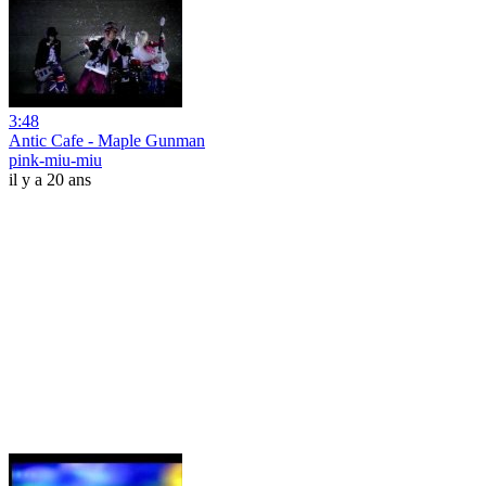
3:48
Antic Cafe - Maple Gunman
pink-miu-miu
il y a 20 ans