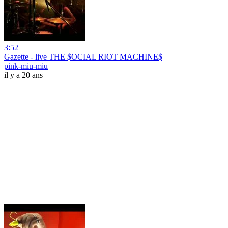
3:52
Gazette - live THE $OCIAL RIOT MACHINE$
pink-miu-miu
il y a 20 ans