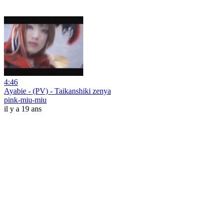
4:46
Ayabie - (PV) - Taikanshiki zenya
pink-miu-miu
il y a 19 ans