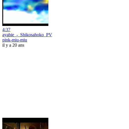
4:37
ayabie_-_Shikosahoko_PV
pink-miu-miu
il y a 20 ans