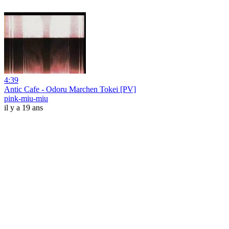
4:39
Antic Cafe - Odoru Marchen Tokei [PV]
pink-miu-miu
il y a 19 ans