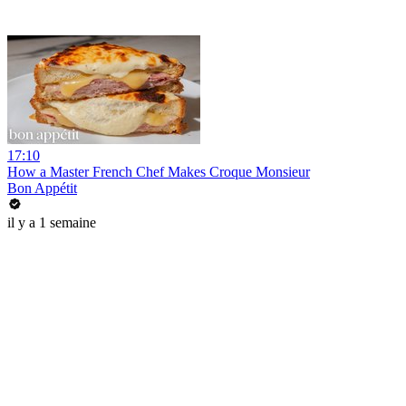
17:10
How a Master French Chef Makes Croque Monsieur
Bon Appétit
il y a 1 semaine