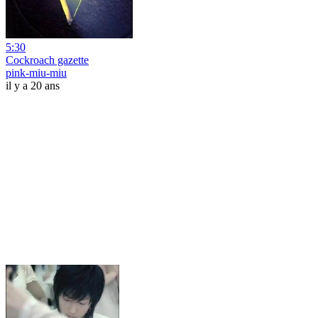
5:30
Cockroach gazette
pink-miu-miu
il y a 20 ans