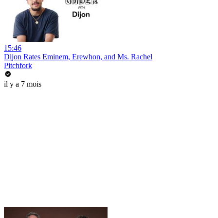
15:46
Dijon Rates Eminem, Erewhon, and Ms. Rachel
Pitchfork
il y a 7 mois