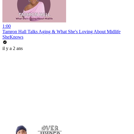
1:00
Tamron Hall Talks Aging & What She's Loving About Midlife
SheKnows
il y a 2 ans