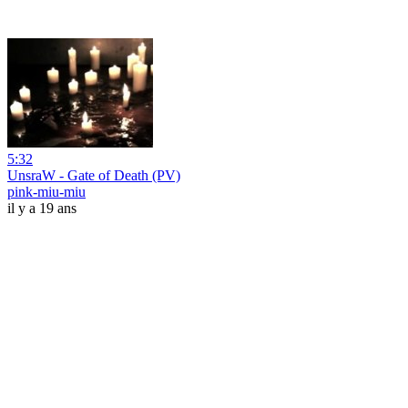
5:32
UnsraW - Gate of Death (PV)
pink-miu-miu
il y a 19 ans