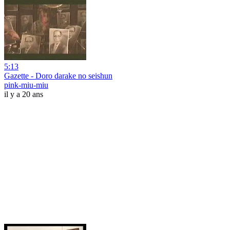
5:13
Gazette - Doro darake no seishun
pink-miu-miu
il y a 20 ans