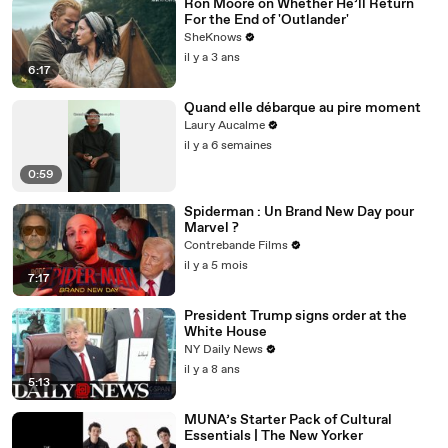
Ron Moore on Whether He’ll Return
For the End of 'Outlander'
SheKnows
il y a 3 ans
6:17
Quand elle débarque au pire moment
Laury Aucalme
il y a 6 semaines
0:59
Spiderman : Un Brand New Day pour
Marvel ?
Contrebande Films
il y a 5 mois
7:17
President Trump signs order at the
White House
NY Daily News
il y a 8 ans
5:13
MUNA’s Starter Pack of Cultural
Essentials | The New Yorker