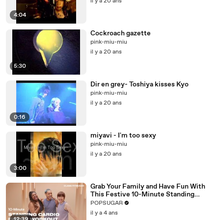
il y a 20 ans
4:04
Cockroach gazette
pink-miu-miu
il y a 20 ans
5:30
Dir en grey- Toshiya kisses Kyo
pink-miu-miu
il y a 20 ans
0:16
miyavi - I'm too sexy
pink-miu-miu
il y a 20 ans
3:00
Grab Your Family and Have Fun With
This Festive 10-Minute Standing
Cardio Workout
POPSUGAR
il y a 4 ans
12:39