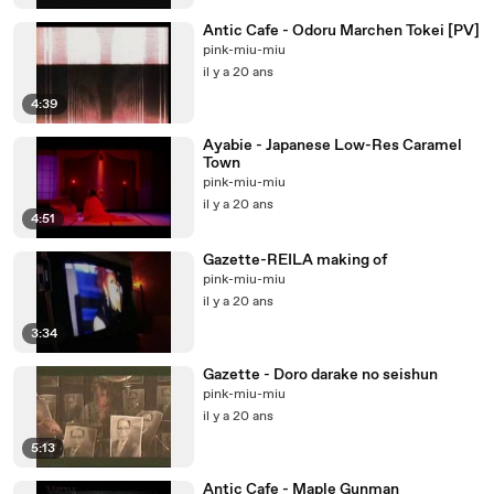
Antic Cafe - Odoru Marchen Tokei [PV]
pink-miu-miu
il y a 20 ans
4:39
Ayabie - Japanese Low-Res Caramel
Town
pink-miu-miu
il y a 20 ans
4:51
Gazette-REILA making of
pink-miu-miu
il y a 20 ans
3:34
Gazette - Doro darake no seishun
pink-miu-miu
il y a 20 ans
5:13
Antic Cafe - Maple Gunman