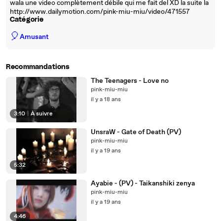
wala une video complètement débile qui me fait del XD la suite la
http://www.dailymotion.com/pink-miu-miu/video/471557
Catégorie
🎈
Amusant
Recommandations
The Teenagers - Love no
pink-miu-miu
il y a 18 ans
3:10
|
À suivre
UnsraW - Gate of Death (PV)
pink-miu-miu
il y a 19 ans
5:32
Ayabie - (PV) - Taikanshiki zenya
pink-miu-miu
il y a 19 ans
4:46