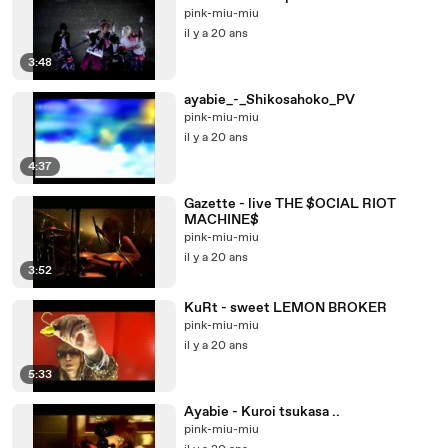
pink-miu-miu
il y a 20 ans
3:48
ayabie_-_Shikosahoko_PV
pink-miu-miu
il y a 20 ans
4:37
Gazette - live THE $OCIAL RIOT
MACHINE$
pink-miu-miu
il y a 20 ans
3:52
KuRt - sweet LEMON BROKER
pink-miu-miu
il y a 20 ans
5:33
Ayabie - Kuroi tsukasa ..
pink-miu-miu