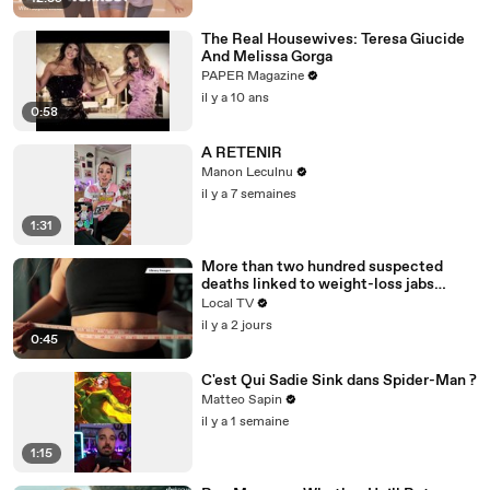
The Real Housewives: Teresa Giucide
And Melissa Gorga
PAPER Magazine
il y a 10 ans
0:58
A RETENIR
Manon Leculnu
il y a 7 semaines
1:31
More than two hundred suspected
deaths linked to weight-loss jabs
reported to regulator
Local TV
il y a 2 jours
0:45
C'est Qui Sadie Sink dans Spider-Man ?
Matteo Sapin
il y a 1 semaine
1:15