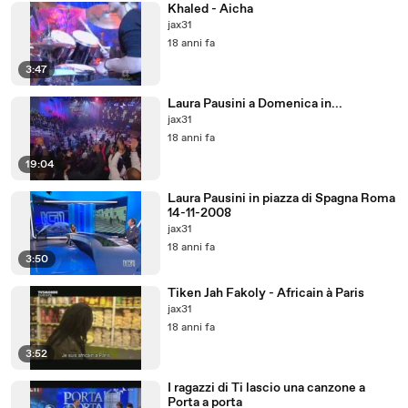
Khaled - Aicha
jax31
18 anni fa
3:47
Laura Pausini a Domenica in...
jax31
18 anni fa
19:04
Laura Pausini in piazza di Spagna Roma
14-11-2008
jax31
18 anni fa
3:50
Tiken Jah Fakoly - Africain à Paris
jax31
18 anni fa
3:52
I ragazzi di Ti lascio una canzone a
Porta a porta