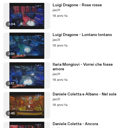
Luigi Dragone - Rose rosse
jax31
18 anni fa
3:04
Luigi Dragone - Lontano lontano
jax31
18 anni fa
3:01
Ilaria Mongiovi - Vorrei che fosse
amore
jax31
18 anni fa
3:17
Daniele Coletta e Albano - Nel sole
jax31
18 anni fa
2:45
Daniele Coletta - Ancora