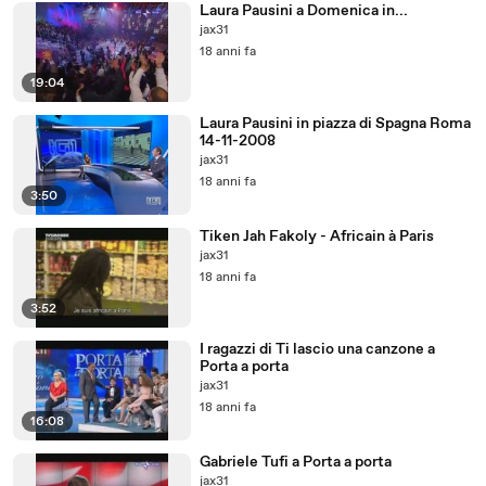
Laura Pausini a Domenica in...
jax31
18 anni fa
19:04
Laura Pausini in piazza di Spagna Roma
14-11-2008
jax31
18 anni fa
3:50
Tiken Jah Fakoly - Africain à Paris
jax31
18 anni fa
3:52
I ragazzi di Ti lascio una canzone a
Porta a porta
jax31
18 anni fa
16:08
Gabriele Tufi a Porta a porta
jax31