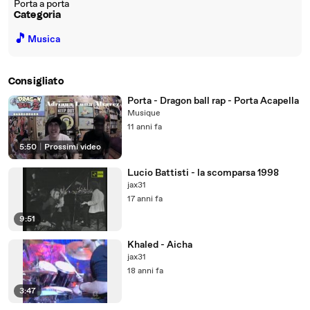
Porta a porta
Categoria
🎵
Musica
Consigliato
Porta - Dragon ball rap - Porta Acapella
Musique
11 anni fa
5:50
|
Prossimi video
Lucio Battisti - la scomparsa 1998
jax31
17 anni fa
9:51
Khaled - Aicha
jax31
18 anni fa
3:47