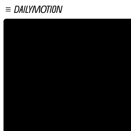
Vai al lettore
Passa al contenuto principale