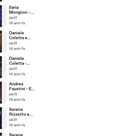
Ilaria
Mongiovi -
Vorrei che
jax31
fosse amore
18 anni fa
Daniele
Coletta e
Albano - Nel
jax31
sole
18 anni fa
Daniele
Coletta -
Ancora
jax31
18 anni fa
Andrea
Faustini - E
penso a te
jax31
18 anni fa
Serena
Rizzetto e
Michele
jax31
Zarillo - La
18 anni fa
notte dei
pensieri -
Serena