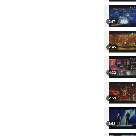
3:17
2:45
4:32
2:59
1:52