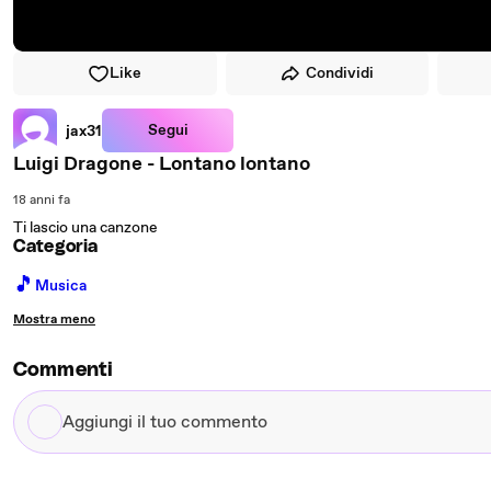
Like
Condividi
Segui
jax31
Luigi Dragone - Lontano lontano
18 anni fa
Ti lascio una canzone
Categoria
🎵
Musica
Mostra meno
Commenti
Aggiungi
il
tuo
commento