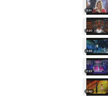
2:51
3:20
3:58
2:53
2:40