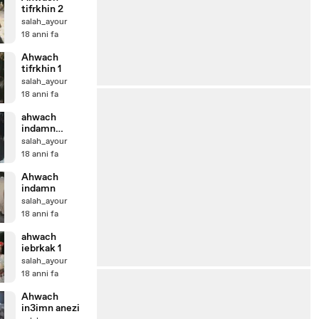
tifrkhin 2
salah_ayour
18 anni fa
Ahwach
tifrkhin 1
salah_ayour
18 anni fa
ahwach
indamn
3otman e
salah_ayour
khadija
18 anni fa
Ahwach
indamn
salah_ayour
18 anni fa
ahwach
iebrkak 1
salah_ayour
18 anni fa
Ahwach
in3imn anezi