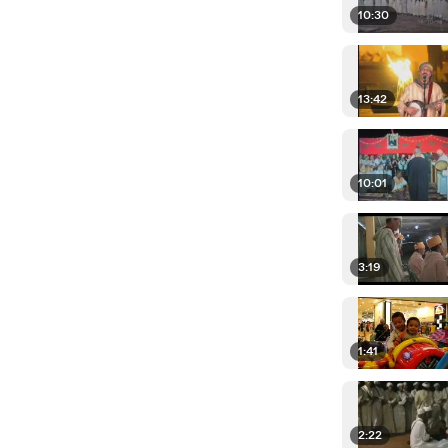
10:30
13:42
10:01
3:19
1:41
2:22