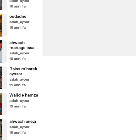
salah_ayour
18 anni fa
oudadne
salah_ayour
18 anni fa
ahwach
mariage issafn
3
salah_ayour
18 anni fa
Raiss m'barek
ayssar
salah_ayour
19 anni fa
Walid e hamza
salah_ayour
19 anni fa
ahwach anezi
salah_ayour
19 anni fa