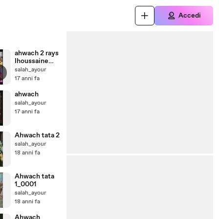
Accedi
ahwach 2 rays
lhoussaine
amrrakci
i
salah_ayour
17 anni fa
ahwach
salah_ayour
17 anni fa
Ahwach tata 2
salah_ayour
18 anni fa
Ahwach tata
1_0001
salah_ayour
18 anni fa
Ahwach