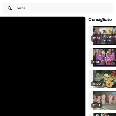
Cerca
Consigliato
Prossim
17:02
|
video
6:10
18:00
12:49