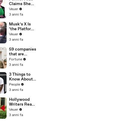
Claims She
Was Asked to
Veuer
Make a ‘Hit
3 anni fa
List’ For
Trump
Musk’s X Is
‘the Platform
With the
Veuer
Largest Ratio
3 anni fa
of
Misinformatio
59 companies
n or
that are
Disinformatio
changing the
Fortune
n’ Amongst
world: From
3 anni fa
All Social
Tesla to
Media
Chobani
3 Things to
Platforms
Know About
Coco Gauff's
People
Parents
3 anni fa
Hollywood
Writers Reach
‘Tentative
Veuer
Agreement’
3 anni fa
With Studios
After 146 Day
Strike