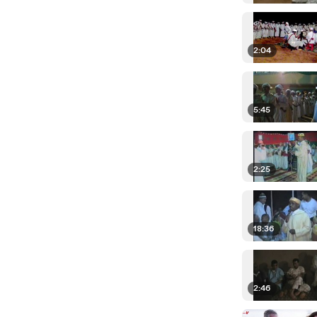
2:04
5:45
2:25
18:36
2:46