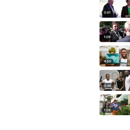
0:51
1:08
4:50
0:46
1:09