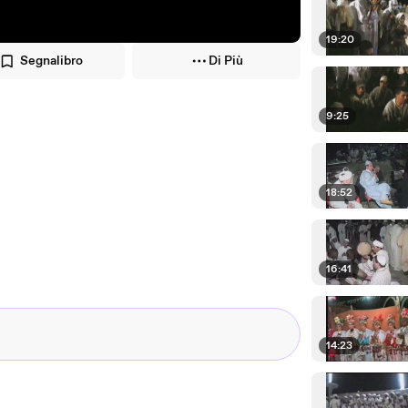
19:20
Segnalibro
Di Più
9:25
18:52
16:41
14:23