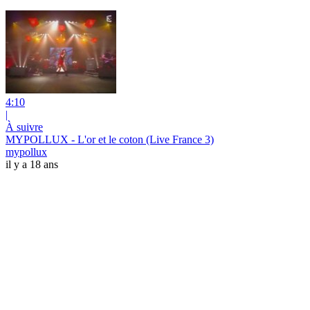
4:10
|
À suivre
MYPOLLUX - L'or et le coton (Live France 3)
mypollux
il y a 18 ans