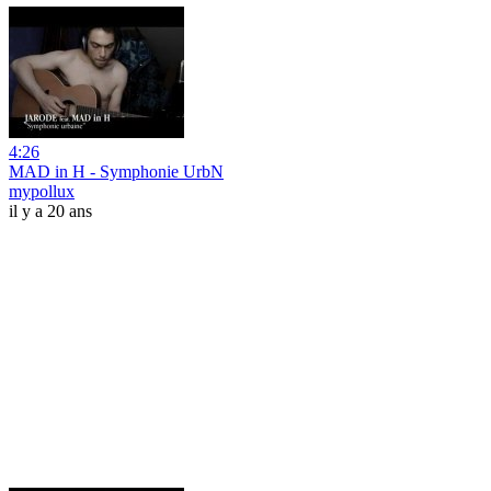
4:26
MAD in H - Symphonie UrbN
mypollux
il y a 20 ans