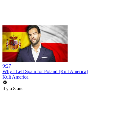
9:27
Why I Left Spain for Poland [Kult America]
Kult America
il y a 8 ans