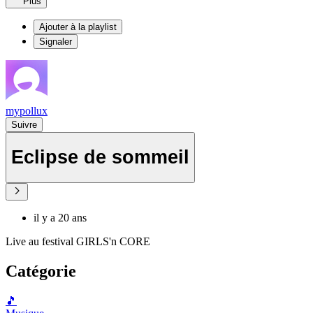
Plus
Ajouter à la playlist
Signaler
mypollux
Suivre
Eclipse de sommeil
il y a 20 ans
Live au festival GIRLS'n CORE
Catégorie
🎵