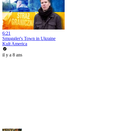
6:21
Smuggler's Town in Ukraine
Kult America
il y a 8 ans