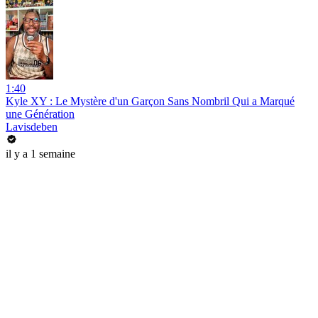
1:40
Kyle XY : Le Mystère d'un Garçon Sans Nombril Qui a Marqué
une Génération
Lavisdeben
il y a 1 semaine