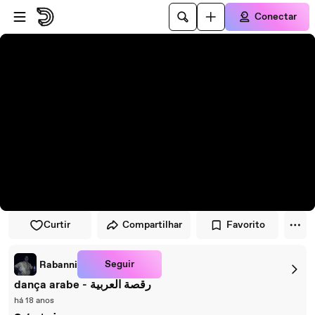
Pular para o player
Ir para o conteúdo principal
Conectar
Curtir
Compartilhar
Favorito
Seguir
Rabanni
dança arabe - رقصة العربية
há 18 anos