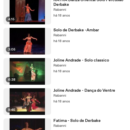
KAYRA Danza Oriental Solo Percusão
Derbake
Rabanni
há 18 anos
4:15
Solo de Derbake -Ambar
Rabanni
há 18 anos
3:05
Joline Andrade - Solo classico
Rabanni
há 18 anos
6:38
Joline Andrade - Dança do Ventre
Rabanni
há 18 anos
8:45
Fatima - Solo de Derbake
Rabanni