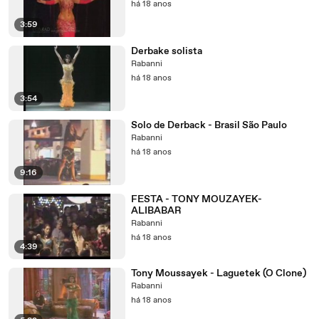
há 18 anos
3:59
Derbake solista
Rabanni
há 18 anos
3:54
Solo de Derback - Brasil São Paulo
Rabanni
há 18 anos
9:16
FESTA - TONY MOUZAYEK-
ALIBABAR
Rabanni
há 18 anos
4:39
Tony Moussayek - Laguetek (O Clone)
Rabanni
há 18 anos