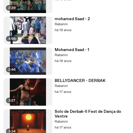
2:39
mohamed Saad - 2
Rabanni
há 16 anos
4:05
Mohamed Saad - 1
Rabanni
há 16 anos
2:46
BELLYDANCER - DERBAK
Rabanni
há 17 anos
3:27
Solo de Derbak-II Fest de Dança do
Ventre
Rabanni
há 17 anos
3:34