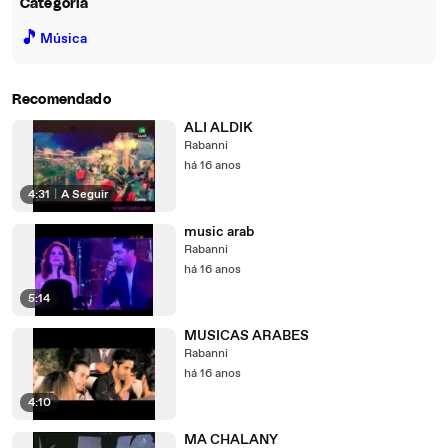
Categoria
🎵
Música
Recomendado
ALI ALDIK
Rabanni
há 16 anos
4:31
|
A Seguir
music arab
Rabanni
há 16 anos
5:14
MUSICAS ARABES
Rabanni
há 16 anos
4:10
MA CHALANY