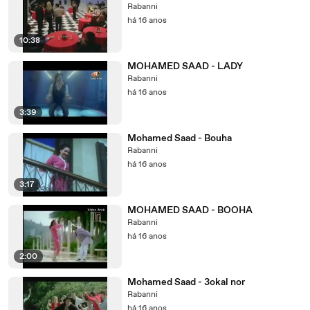
Rabanni
há 16 anos
10:38
MOHAMED SAAD - LADY
Rabanni
há 16 anos
3:39
Mohamed Saad - Bouha
Rabanni
há 16 anos
3:17
MOHAMED SAAD - BOOHA
Rabanni
há 16 anos
2:00
Mohamed Saad - 3okal nor
Rabanni
há 16 anos