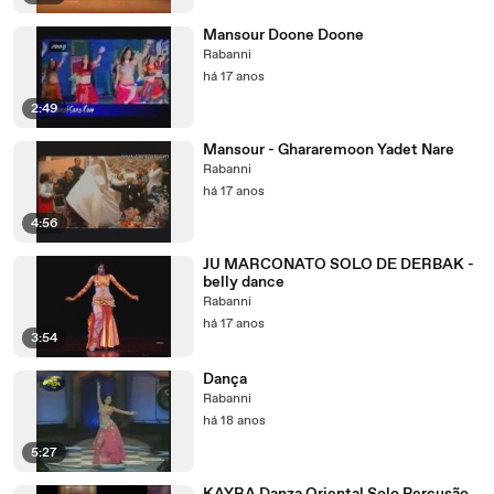
Mansour Doone Doone
Rabanni
há 17 anos
2:49
Mansour - Ghararemoon Yadet Nare
Rabanni
há 17 anos
4:56
JU MARCONATO SOLO DE DERBAK -
belly dance
Rabanni
há 17 anos
3:54
Dança
Rabanni
há 18 anos
5:27