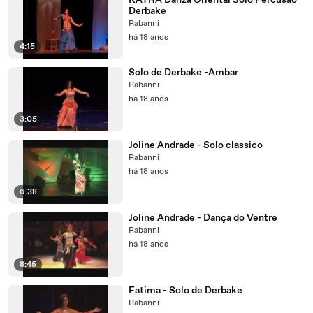
KAYRA Danza Oriental Solo Percusão
Derbake
Rabanni
há 18 anos
4:15
Solo de Derbake -Ambar
Rabanni
há 18 anos
3:05
Joline Andrade - Solo classico
Rabanni
há 18 anos
6:38
Joline Andrade - Dança do Ventre
Rabanni
há 18 anos
8:45
Fatima - Solo de Derbake
Rabanni