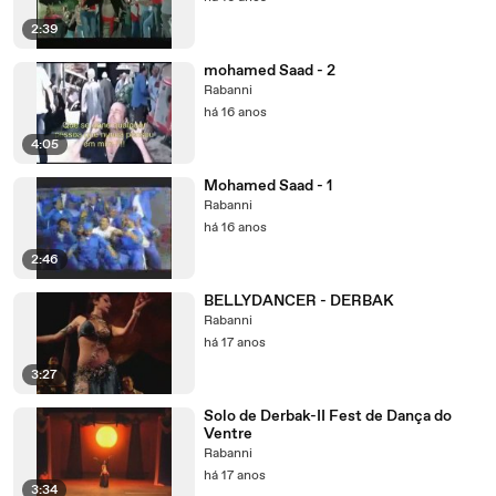
2:39
mohamed Saad - 2
Rabanni
há 16 anos
4:05
Mohamed Saad - 1
Rabanni
há 16 anos
2:46
BELLYDANCER - DERBAK
Rabanni
há 17 anos
3:27
Solo de Derbak-II Fest de Dança do
Ventre
Rabanni
há 17 anos
3:34