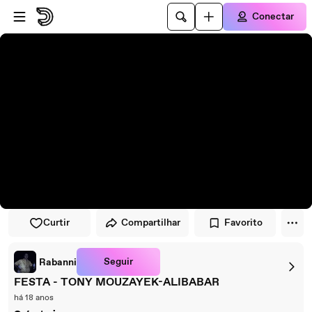
Pular para o player
Ir para o conteúdo principal
Conectar
Curtir
Compartilhar
Favorito
Seguir
Rabanni
FESTA - TONY MOUZAYEK-ALIBABAR
há 18 anos