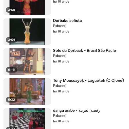
há 18 anos
3:59
Derbake solista
Rabanni
há 18 anos
3:54
Solo de Derback - Brasil São Paulo
Rabanni
há 18 anos
9:16
Tony Moussayek - Laguetek (O Clone)
Rabanni
há 18 anos
5:32
dança arabe - رقصة العربية
Rabanni
há 18 anos