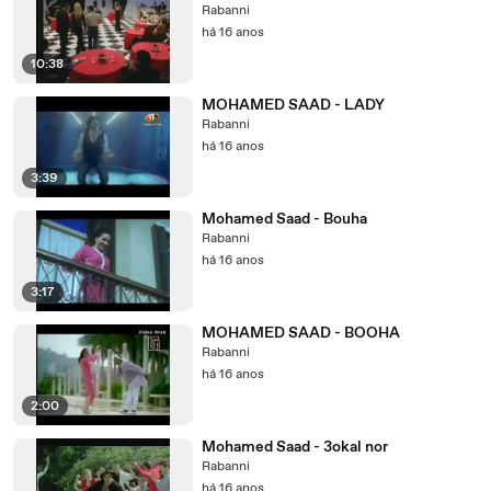
Rabanni
há 16 anos
10:38
MOHAMED SAAD - LADY
Rabanni
há 16 anos
3:39
Mohamed Saad - Bouha
Rabanni
há 16 anos
3:17
MOHAMED SAAD - BOOHA
Rabanni
há 16 anos
2:00
Mohamed Saad - 3okal nor
Rabanni
há 16 anos