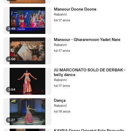
Mansour Doone Doone
Rabanni
há 17 anos
2:49
Mansour - Ghararemoon Yadet Nare
Rabanni
há 17 anos
4:56
JU MARCONATO SOLO DE DERBAK -
belly dance
Rabanni
há 17 anos
3:54
Dança
Rabanni
há 18 anos
5:27