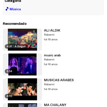
Categoria
🎵
Música
Recomendado
ALI ALDIK
Rabanni
há 16 anos
4:31
|
A Seguir
music arab
Rabanni
há 16 anos
5:14
MUSICAS ARABES
Rabanni
há 16 anos
4:10
MA CHALANY