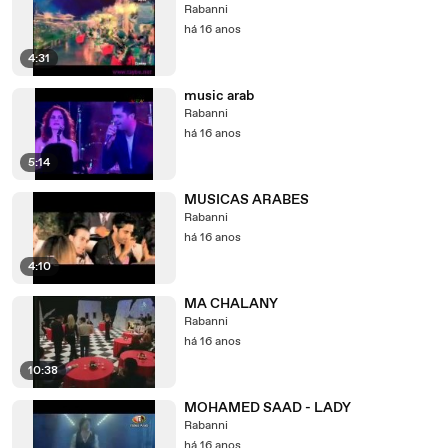
Rabanni
há 16 anos
4:31
music arab
Rabanni
há 16 anos
5:14
MUSICAS ARABES
Rabanni
há 16 anos
4:10
MA CHALANY
Rabanni
há 16 anos
10:38
MOHAMED SAAD - LADY
Rabanni
há 16 anos