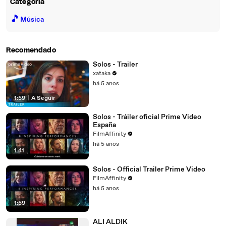
Categoria
🎵
Música
Recomendado
Solos - Trailer
xataka
há 5 anos
1:59
|
A Seguir
Solos - Tráiler oficial Prime Video
España
FilmAffinity
há 5 anos
1:41
Solos - Official Trailer Prime Video
FilmAffinity
há 5 anos
1:59
ALI ALDIK