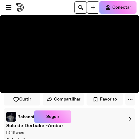
Pular para o player
Ir para o conteúdo principal
Conectar
Curtir
Compartilhar
Favorito
Seguir
Rabanni
Solo de Derbake -Ambar
há 18 anos