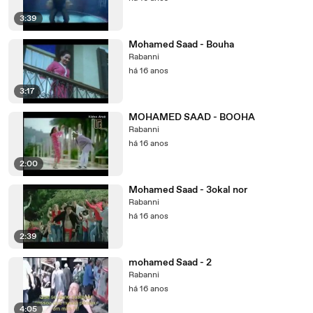
3:39
Mohamed Saad - Bouha
Rabanni
há 16 anos
3:17
MOHAMED SAAD - BOOHA
Rabanni
há 16 anos
2:00
Mohamed Saad - 3okal nor
Rabanni
há 16 anos
2:39
mohamed Saad - 2
Rabanni
há 16 anos
4:05