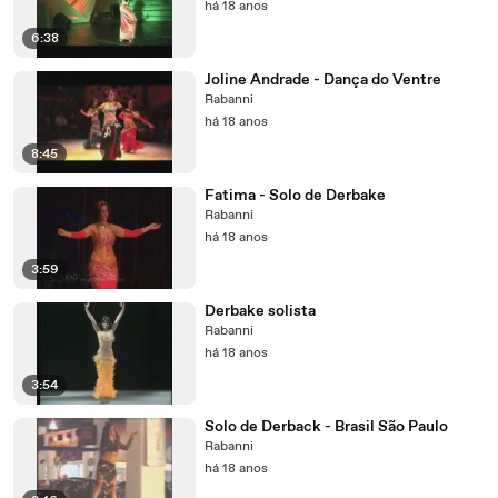
há 18 anos
6:38
Joline Andrade - Dança do Ventre
Rabanni
há 18 anos
8:45
Fatima - Solo de Derbake
Rabanni
há 18 anos
3:59
Derbake solista
Rabanni
há 18 anos
3:54
Solo de Derback - Brasil São Paulo
Rabanni
há 18 anos