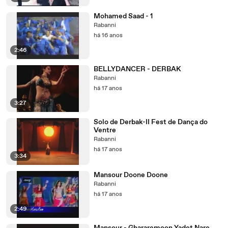
Mohamed Saad - 1
Rabanni
há 16 anos
2:46
BELLYDANCER - DERBAK
Rabanni
há 17 anos
3:27
Solo de Derbak-II Fest de Dança do
Ventre
Rabanni
há 17 anos
3:34
Mansour Doone Doone
Rabanni
há 17 anos
2:49