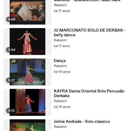
Mansour - Ghararemoon Yadet Nare
Rabanni
há 17 anos
4:56
JU MARCONATO SOLO DE DERBAK -
belly dance
Rabanni
há 17 anos
3:54
Dança
Rabanni
há 18 anos
5:27
KAYRA Danza Oriental Solo Percusão
Derbake
Rabanni
há 18 anos
4:15
Joline Andrade - Solo classico
Rabanni