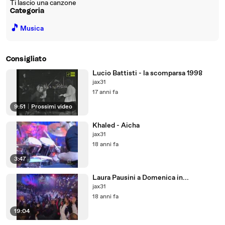
Ti lascio una canzone
Categoria
🎵
Musica
Consigliato
Lucio Battisti - la scomparsa 1998
jax31
17 anni fa
9:51
|
Prossimi video
Khaled - Aicha
jax31
18 anni fa
3:47
Laura Pausini a Domenica in...
jax31
18 anni fa
19:04