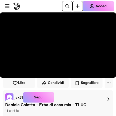
Vai al lettore
Passa al contenuto principale
Accedi
Like
Condividi
Segnalibro
Segui
jax31
Daniele Coletta - Erba di casa mia - TLUC
18 anni fa