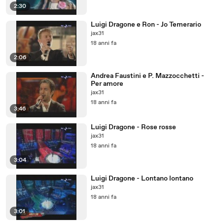
2:30
Luigi Dragone e Ron - Jo Temerario
jax31
18 anni fa
2:06
Andrea Faustini e P. Mazzocchetti -
Per amore
jax31
18 anni fa
3:46
Luigi Dragone - Rose rosse
jax31
18 anni fa
3:04
Luigi Dragone - Lontano lontano
jax31
18 anni fa
3:01