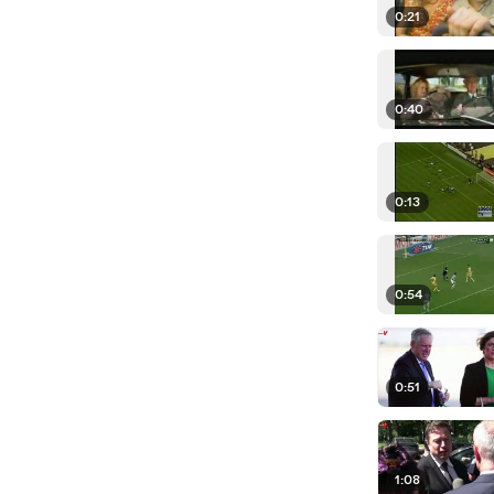
0:21
0:40
0:13
0:54
0:51
1:08