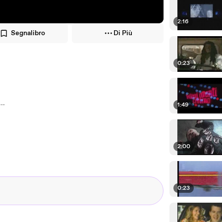
2:16
Segnalibro
Di Più
0:23
..
1:49
2:00
0:23