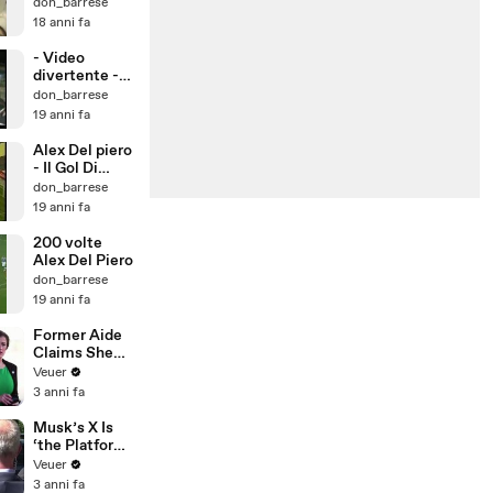
un po troppo!
don_barrese
18 anni fa
- Video
divertente -
Signora in
don_barrese
auto
19 anni fa
Alex Del piero
- Il Gol Di
Tacco Juve -
don_barrese
Dortumund
19 anni fa
200 volte
Alex Del Piero
don_barrese
19 anni fa
Former Aide
Claims She
Was Asked to
Veuer
Make a ‘Hit
3 anni fa
List’ For
Trump
Musk’s X Is
‘the Platform
With the
Veuer
Largest Ratio
3 anni fa