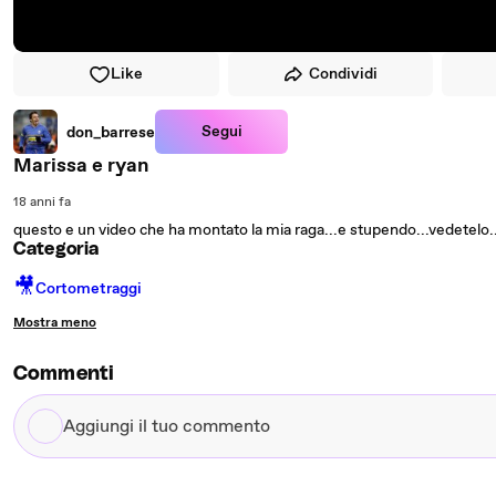
Like
Condividi
Segui
don_barrese
Marissa e ryan
18 anni fa
questo e un video che ha montato la mia raga...e stupendo...vedetelo..
Categoria
🎥
Cortometraggi
Mostra meno
Commenti
Aggiungi
il
tuo
commento