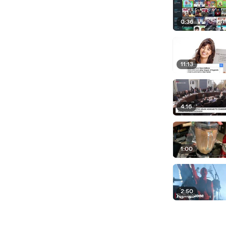
0:36
11:13
4:16
1:00
2:50