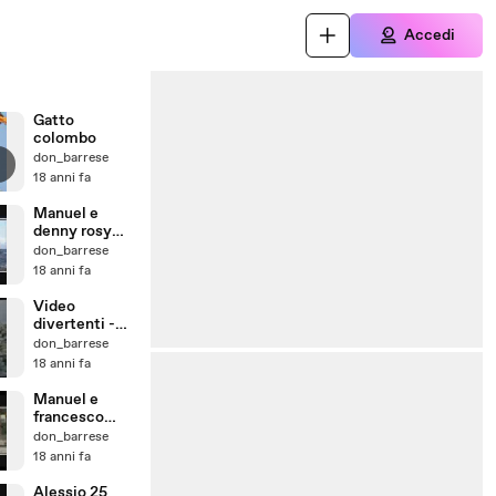
Accedi
Gatto
colombo
don_barrese
18 anni fa
Manuel e
denny rosy
una storia
don_barrese
impossibile
18 anni fa
Video
divertenti -
cane corre
don_barrese
dietro al
18 anni fa
gatto,se la
cava?
Manuel e
francesco
franzese
don_barrese
18 anni fa
Alessio 25