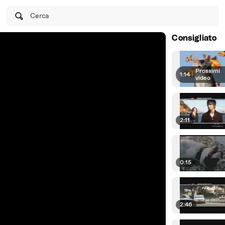
Cerca
Consigliato
Prossimi
1:14
|
video
2:11
0:15
2:46