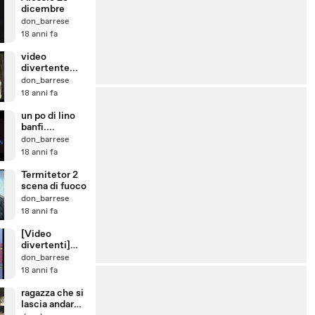
dicembre
don_barrese
18 anni fa
video
divertente...
don_barrese
18 anni fa
un po di lino
banfi....
don_barrese
18 anni fa
Termitetor 2
scena di fuoco
don_barrese
18 anni fa
[Video
divertenti]
Morte della
don_barrese
rana pazza
18 anni fa
ragazza che si
lascia andare