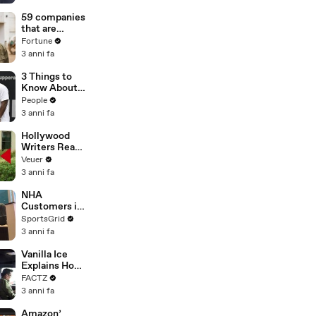
of
Misinformatio
59 companies
n or
that are
Disinformatio
changing the
Fortune
n’ Amongst
world: From
3 anni fa
All Social
Tesla to
Media
Chobani
3 Things to
Platforms
Know About
Coco Gauff's
People
Parents
3 anni fa
Hollywood
Writers Reach
‘Tentative
Veuer
Agreement’
3 anni fa
With Studios
After 146 Day
NHA
Strike
Customers in
Limbo as
SportsGrid
Company
3 anni fa
Faces
Potential
Vanilla Ice
Merger
Explains How
the 90’s
FACTZ
Shaped
3 anni fa
America
Amazon’