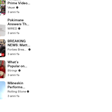
Prime Video
Will Show
Veuer
Commercials
3 anni fa
Starting Next
Year
Pokimane
Answers The
Web's Most
WIRED
Searched
3 anni fa
Questions
BREAKING
NEWS: Matt
Gaetz Tells
Forbes Breaking News
House
3 anni fa
Committee:
'I'm Not Going
What's
To Vote For A
Popular on
Continuing
Uber Eats?
Stringr
Resolution'
3 anni fa
Måneskin
Performs
"HONEY" at
Rolling Stone
MSG
3 anni fa