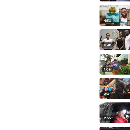
4:50
0:46
1:09
2:01
2:55