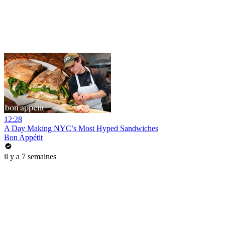
12:28
A Day Making NYC’s Most Hyped Sandwiches
Bon Appétit
il y a 7 semaines