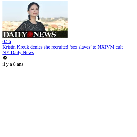
0:56
Kristin Kreuk denies she recruited ‘sex slaves’ to NXIVM cult
NY Daily News
il y a 8 ans