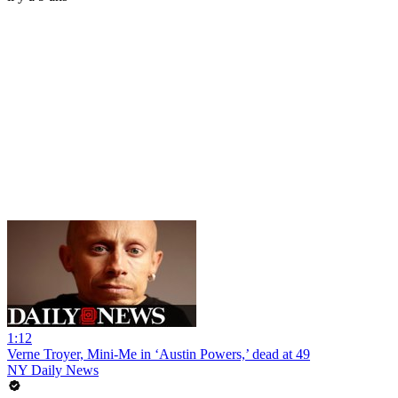
1:12
Verne Troyer, Mini-Me in ‘Austin Powers,’ dead at 49
NY Daily News