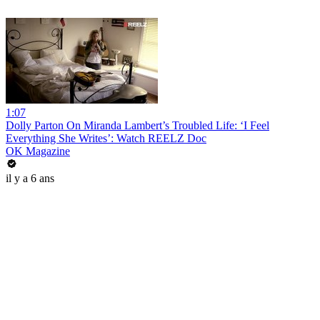
1:07
Dolly Parton On Miranda Lambert’s Troubled Life: ‘I Feel
Everything She Writes’: Watch REELZ Doc
OK Magazine
il y a 6 ans