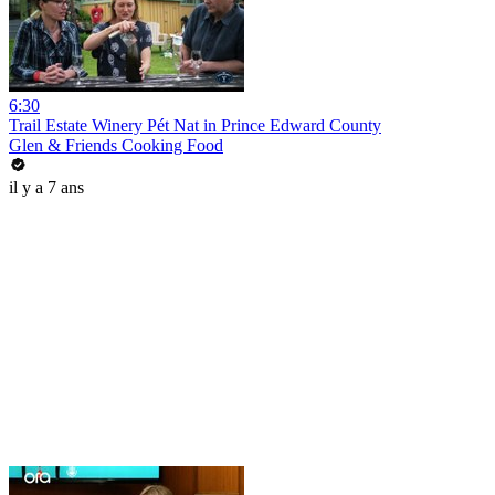
6:30
Trail Estate Winery Pét Nat in Prince Edward County
Glen & Friends Cooking Food
il y a 7 ans