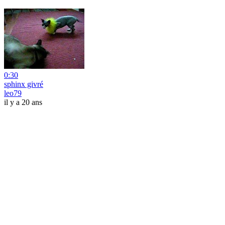
0:30
sphinx givré
leo79
il y a 20 ans