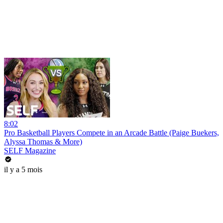
8:02
Pro Basketball Players Compete in an Arcade Battle (Paige Buekers,
Alyssa Thomas & More)
SELF Magazine
il y a 5 mois