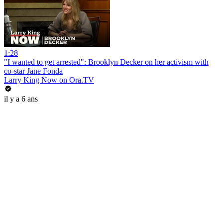
1:28
"I wanted to get arrested": Brooklyn Decker on her activism with
co-star Jane Fonda
Larry King Now on Ora.TV
il y a 6 ans