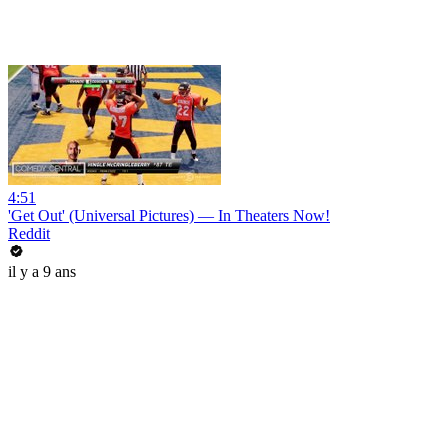
4:51
'Get Out' (Universal Pictures) — In Theaters Now!
Reddit
il y a 9 ans