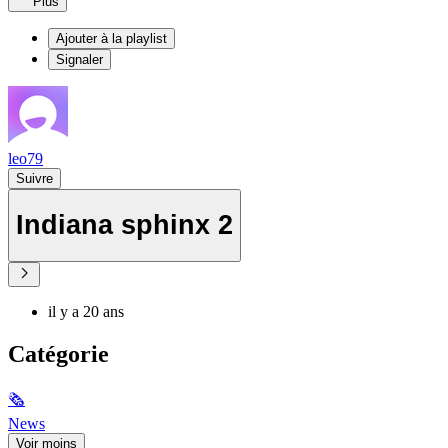
Plus
Ajouter à la playlist
Signaler
leo79
Suivre
Indiana sphinx 2
il y a 20 ans
Catégorie
🗞
News
Voir moins