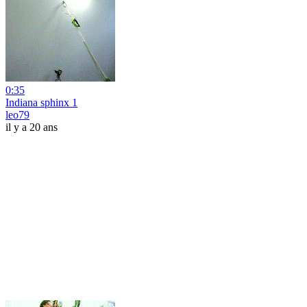
0:35
Indiana sphinx 1
leo79
il y a 20 ans