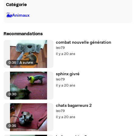
Catégorie
🐳
Animaux
Recommandations
combat nouvelle génération
leo79
il y a 20 ans
0:35
|
À suivre
sphinx givré
leo79
il y a 20 ans
0:30
chats bagarreurs 2
leo79
il y a 20 ans
0:35