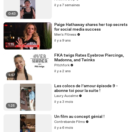
il y a 7 semaines
0:43
Paige Hathaway shares her top secrets
for social media success
Men's Fitness
il y a 9 ans
1:15
FKA twigs Rates Eyebrow Piercings,
Madonna, and Twinks
Pitchfork
il y a 2 ans
5:57
Les colocs de l’amour épisode 9 -
abonne toi pour la suite !
Laury Aucalme
il y a 3 mois
1:25
Un film au concept génial !
Contrebande Films
il y a 6 mois