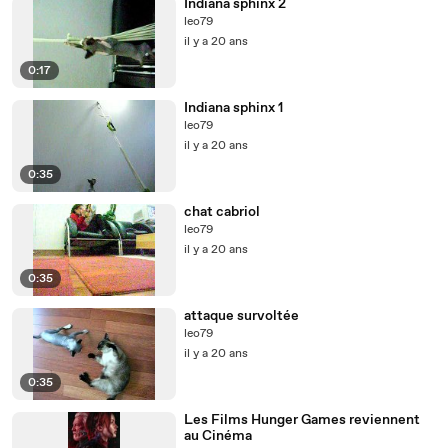
Indiana sphinx 2
leo79
il y a 20 ans
0:17
Indiana sphinx 1
leo79
il y a 20 ans
0:35
chat cabriol
leo79
il y a 20 ans
0:35
attaque survoltée
leo79
il y a 20 ans
0:35
Les Films Hunger Games reviennent
au Cinéma