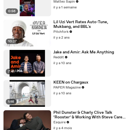
Matteo Sapin
il y a 1 semaine
0:56
Lil Uzi Vert Rates Auto-Tune,
Mukbang, and BBL's
Pitchfork
il y a 2 ans
10:37
Jake and Amir: Ask Me Anything
Reddit
il y a 10 ans
7:41
KEEN on Chargaux
PAPER Magazine
il y a 10 ans
1:16
Phil Dunster & Charly Clive Talk
‘Rooster’ & Working With Steve Carell
| Inquiring Minds | Esquire
Esquire
il y a 4 mois