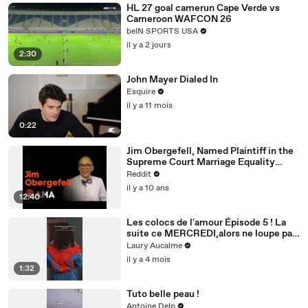
HL 27 goal camerun Cape Verde vs
Cameroon WAFCON 26
beIN SPORTS USA
il y a 2 jours
2:30
John Mayer Dialed In
Esquire
il y a 11 mois
0:22
Jim Obergefell, Named Plaintiff in the
Supreme Court Marriage Equality
Case, Ask Me Anything!
Reddit
il y a 10 ans
12:40
Les colocs de l'amour Épisode 5 ! La
suite ce MERCREDI,alors ne loupe pas
ça! Épisode 5/8 pour la saison 2
Laury Aucalme
il y a 4 mois
1:32
Tuto belle peau !
Antoine Delp