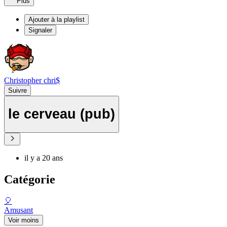
Plus
Ajouter à la playlist
Signaler
Christopher chri$
Suivre
le cerveau (pub)
il y a 20 ans
Catégorie
🎈
Amusant
Voir moins