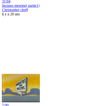
31:04
Jacques mesrine( partie1)
Christopher chri$
il y a 20 ans
7:00