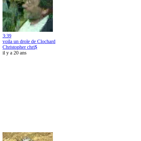
3:39
voila un drole de Clochard
Christopher chri$
il y a 20 ans