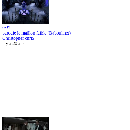
0:37
parodie le maillon faible (Baboulinet)
Christopher chri$
il y a 20 ans