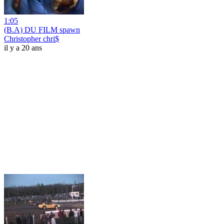
1:05
(B.A) DU FILM spawn
Christopher chri$
il y a 20 ans