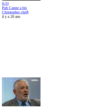
0:33
Pub Canne a bis
Christopher chri$
il y a 20 ans