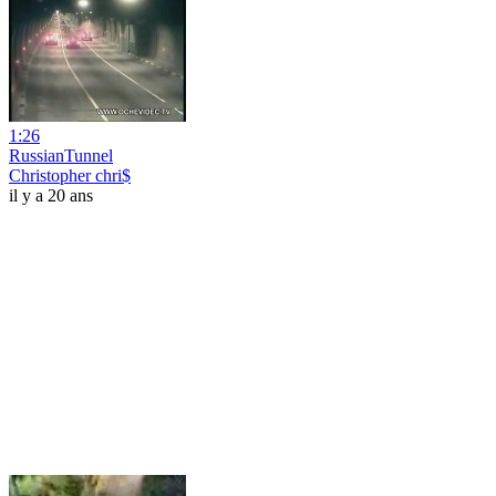
1:26
RussianTunnel
Christopher chri$
il y a 20 ans