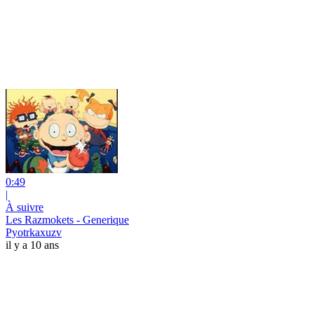
0:49
|
À suivre
Les Razmokets - Generique
Pyotrkaxuzv
il y a 10 ans