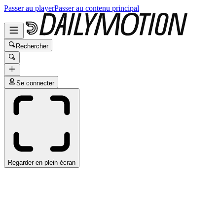
Passer au player
Passer au contenu principal
Rechercher
Se connecter
Regarder en plein écran