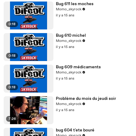
Bug 611 les moches
Momo_skyrock
il y a 15 ans
0:18
Bug 610 michel
Momo_skyrock
il y a 15 ans
0:18
Bug 609 médicaments
Momo_skyrock
il y a 15 ans
0:18
Problème du mois du jeudi soir
Momo_skyrock
il y a 15 ans
7:26
bug 604 t'ete bouré
Momo_skyrock