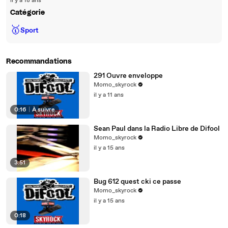
il y a 18 ans
Catégorie
🥇
Sport
Recommandations
291 Ouvre enveloppe
Momo_skyrock
il y a 11 ans
0:16
|
À suivre
Sean Paul dans la Radio Libre de Difool
Momo_skyrock
il y a 15 ans
3:51
Bug 612 quest cki ce passe
Momo_skyrock
il y a 15 ans
0:18