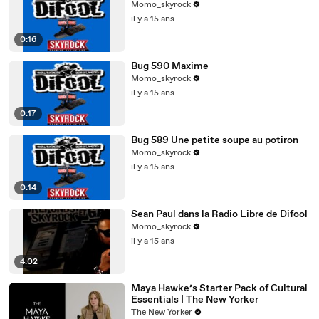
Momo_skyrock
il y a 15 ans
0:16
Bug 590 Maxime
Momo_skyrock
il y a 15 ans
0:17
Bug 589 Une petite soupe au potiron
Momo_skyrock
il y a 15 ans
0:14
Sean Paul dans la Radio Libre de Difool
Momo_skyrock
il y a 15 ans
4:02
Maya Hawke’s Starter Pack of Cultural
Essentials | The New Yorker
The New Yorker