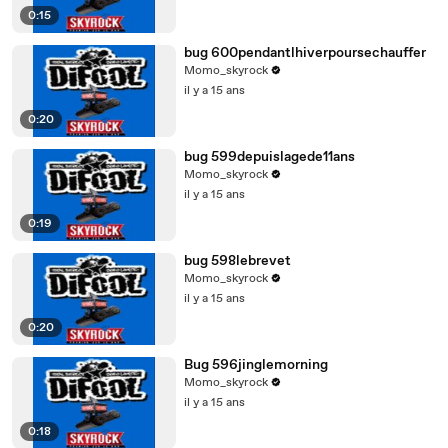
0:15
bug 600pendantlhiverpoursechauffer
Momo_skyrock
il y a 15 ans
0:20
bug 599depuislagede11ans
Momo_skyrock
il y a 15 ans
0:19
bug 598lebrevet
Momo_skyrock
il y a 15 ans
0:20
Bug 596jinglemorning
Momo_skyrock
il y a 15 ans
0:18