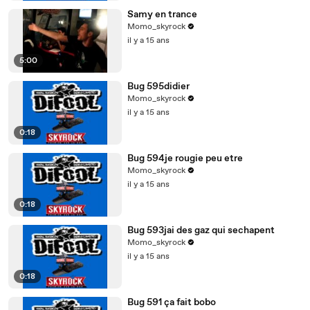
Samy en trance
Momo_skyrock
il y a 15 ans
5:00
Bug 595didier
Momo_skyrock
il y a 15 ans
0:18
Bug 594je rougie peu etre
Momo_skyrock
il y a 15 ans
0:18
Bug 593jai des gaz qui sechapent
Momo_skyrock
il y a 15 ans
0:18
Bug 591 ça fait bobo