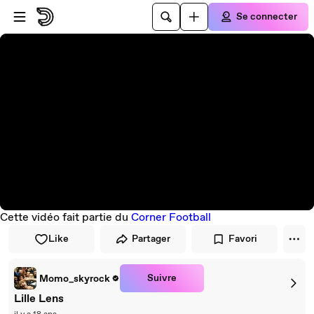
Passer au player
Passer au contenu principal
Se connecter
Cette vidéo fait partie du
Corner Football
Like
Partager
Favori
Suivre
Momo_skyrock
Lille Lens