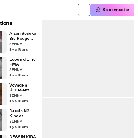
Se connecter
tions
Aizen Sosuke
Bic Rouge
Dessin
SENNA
il y a 18 ans
Edouard Elric
FMA
SENNA
il y a 18 ans
Voyage a
Hurlevent
WOW
SENNA
il y a 18 ans
Dessin N2
Kiba et
AKAMARU
SENNA
il y a 18 ans
DESSIN KIBA