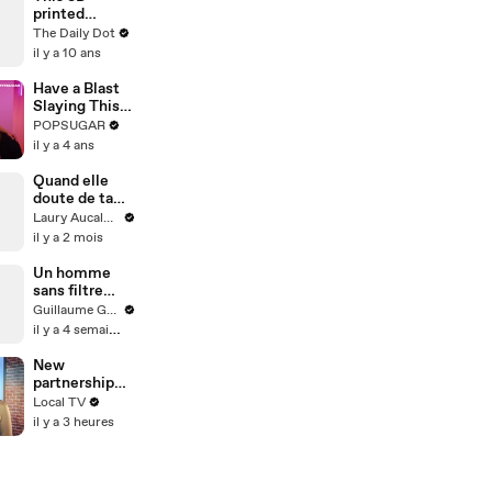
answers your
printed
social media
Legend of
The Daily Dot
questions
Zelda map
il y a 10 ans
was built in
Minecraft
Have a Blast
Slaying This
10-Minute
POPSUGAR
Dance Cardio
il y a 4 ans
Workout With
Your Family
Quand elle
doute de ta
fidélité
Laury Aucalme
il y a 2 mois
Un homme
sans filtre
donne son
Guillaume Genou
avis cash sur
il y a 4 semaines
le sport,
l'écologie et la
New
génération
partnership
future !
unveiled to
Local TV
deliver
il y a 3 heures
thousands of
homes at
Charlton
Riverside