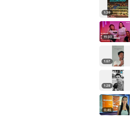
1:39
11:33
1:57
1:28
0:45