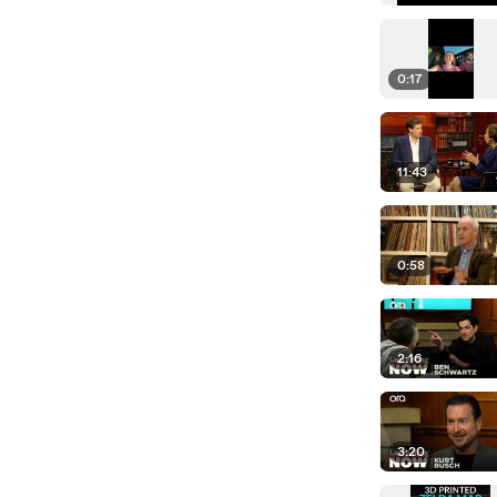
0:17
11:43
0:58
2:16
3:20