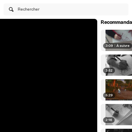
Rechercher
Recommanda
3:09
|
À suivre
3:52
5:29
2:16