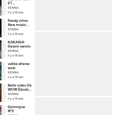
ET
AKAMARU !!!
SENNA
il y a 18 ans
Randy orton
New music
entrance !!!
SENNA
voices (full
il y a 18 ans
version)
KAKASHI-
Dessin naruto
SENNA
il y a 18 ans
vallée alterac
wow
SENNA
il y a 18 ans
Belle video De
WOW (Goulet
Arathi)
SENNA
il y a 18 ans
Grimmjow
N°2