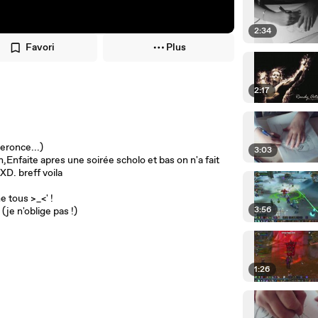
2:34
Favori
Plus
2:17
eronce...)
3:03
,Enfaite apres une soirée scholo et bas on n'a fait
XD. breff voila
e tous >_<' !
3:56
(je n'oblige pas !)
1:26