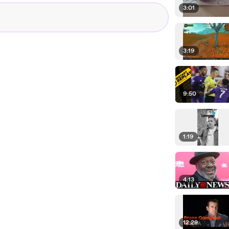
3:01
3:19
9:50
1:19
4:13
12:29