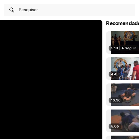
Pesquisar
Recomendad
5:18
|
A Seguir
4:48
16:36
5:05