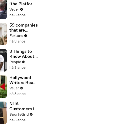
‘the Platform
With the
Veuer
Largest Ratio
há 3 anos
of
Misinformatio
59 companies
n or
that are
Disinformatio
changing the
Fortune
n’ Amongst
world: From
há 3 anos
All Social
Tesla to
Media
Chobani
3 Things to
Platforms
Know About
Coco Gauff's
People
Parents
há 3 anos
Hollywood
Writers Reach
‘Tentative
Veuer
Agreement’
há 3 anos
With Studios
After 146 Day
NHA
Strike
Customers in
Limbo as
SportsGrid
Company
há 3 anos
Faces
Potential
Merger