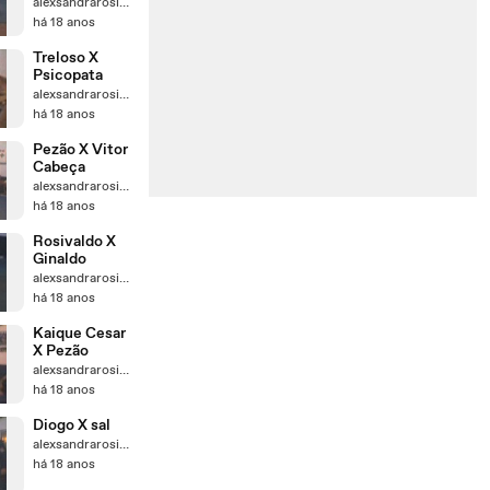
alexsandrarosivaldo
há 18 anos
Treloso X
Psicopata
alexsandrarosivaldo
há 18 anos
Pezão X Vitor
Cabeça
alexsandrarosivaldo
há 18 anos
Rosivaldo X
Ginaldo
alexsandrarosivaldo
há 18 anos
Kaique Cesar
X Pezão
alexsandrarosivaldo
há 18 anos
Diogo X sal
alexsandrarosivaldo
há 18 anos