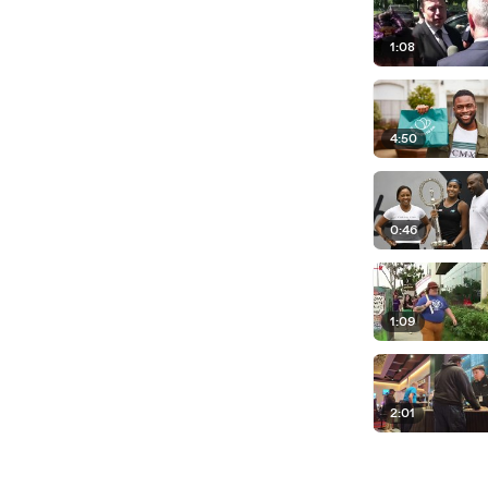
1:08
4:50
0:46
1:09
2:01