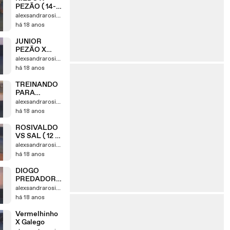
PEZÃO ( 14-
05-2008 )
alexsandrarosivaldo
há 18 anos
JUNIOR
PEZÃO X
NILDO ( 14-
alexsandrarosivaldo
05-2008 )
há 18 anos
TREINANDO
PARA
CAMPEONAT
alexsandrarosivaldo
O (
há 18 anos
NORDESTE
FIGHT )
ROSIVALDO
VS SAL ( 12 -
05 - 2005 )
alexsandrarosivaldo
há 18 anos
DIOGO
PREDADOR
VS JUNIOR
alexsandrarosivaldo
PEZÃO ( 12 -
há 18 anos
05 - 2008 )
Vermelhinho
X Galego