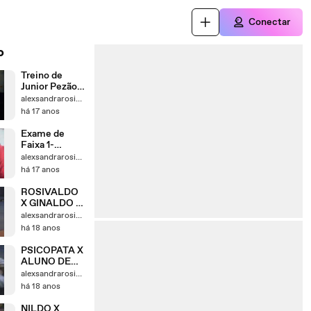
Conectar
o
Treino de
Junior Pezão -
Equipe
alexsandrarosivaldo
Nordeste
há 17 anos
Fight 2009
Exame de
Faixa 1-
Equipe
alexsandrarosivaldo
Nordeste
há 17 anos
Fight 2009
ROSIVALDO
X GINALDO (
14-05-2008 )
alexsandrarosivaldo
há 18 anos
PSICOPATA X
ALUNO DE
GINALDO (
alexsandrarosivaldo
14-05-2008)
há 18 anos
NILDO X