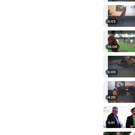
5:03
15:06
5:00
4:20
0:51