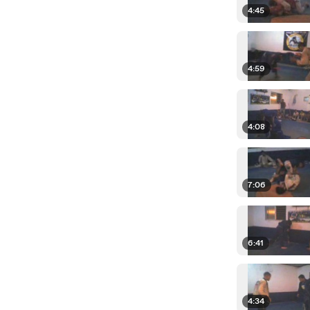
4:45
4:59
4:08
7:06
6:41
4:34