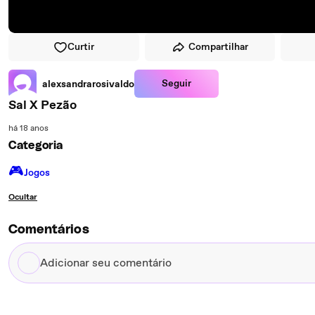
Curtir
Compartilhar
Seguir
alexsandrarosivaldo
Sal X Pezão
há 18 anos
Categoria
🎮️
Jogos
Ocultar
Comentários
Adicionar
seu
comentário