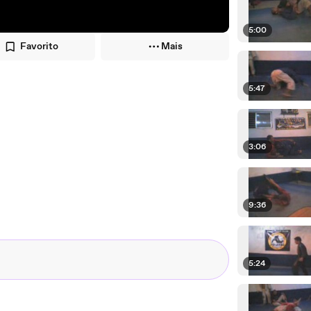
5:00
Favorito
Mais
5:47
3:06
9:36
5:24