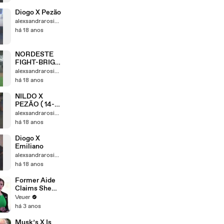
Diogo X Pezão
alexsandrarosivaldo
há 18 anos
NORDESTE
FIGHT-BRIGA
DENTRO E
alexsandrarosivaldo
FORA DO
há 18 anos
TATAME( JR.
PEZÃO )
NILDO X
PEZÃO ( 14-
05-2008 )
alexsandrarosivaldo
há 18 anos
Diogo X
Emiliano
alexsandrarosivaldo
há 18 anos
Former Aide
Claims She
Was Asked to
Veuer
Make a ‘Hit
há 3 anos
List’ For
Trump
Musk’s X Is