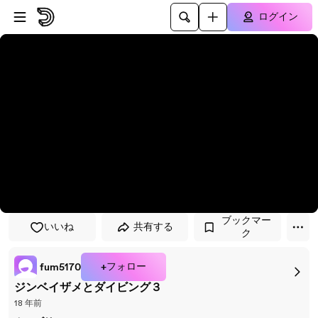
プレイヤーにスキップ
メインコンテンツにスキップ
ログイン
ブックマー
いいね
共有する
ク
+フォロー
fum5170
ジンベイザメとダイビング３
18 年前