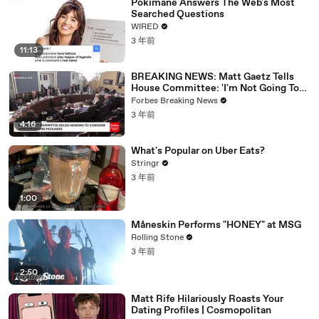
Pokimane Answers The Web's Most
Searched Questions
WIRED
3 年前
11:13
BREAKING NEWS: Matt Gaetz Tells
House Committee: 'I'm Not Going To
Vote For A Continuing Resolution'
Forbes Breaking News
3 年前
4:16
What's Popular on Uber Eats?
Stringr
3 年前
1:00
Måneskin Performs "HONEY" at MSG
Rolling Stone
3 年前
2:50
Matt Rife Hilariously Roasts Your
Dating Profiles | Cosmopolitan