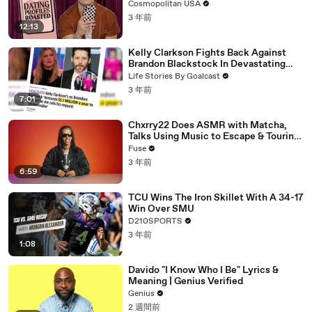
Cosmopolitan USA
3 年前
12:13
Kelly Clarkson Fights Back Against
Brandon Blackstock In Devastating
Divorce Battle
Life Stories By Goalcast
3 年前
7:01
Chxrry22 Does ASMR with Matcha,
Talks Using Music to Escape & Touring
with The Weeknd
Fuse
3 年前
6:59
TCU Wins The Iron Skillet With A 34-17
Win Over SMU
D210SPORTS
3 年前
1:08
Davido "I Know Who I Be" Lyrics &
Meaning | Genius Verified
Genius
2 週間前