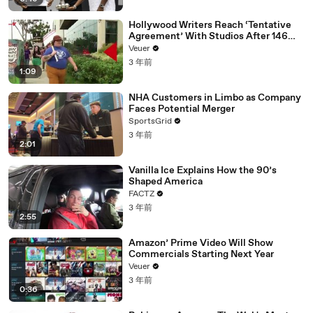
Hollywood Writers Reach ‘Tentative
Agreement’ With Studios After 146
Day Strike
Veuer
3 年前
1:09
NHA Customers in Limbo as Company
Faces Potential Merger
SportsGrid
3 年前
2:01
Vanilla Ice Explains How the 90’s
Shaped America
FACTZ
3 年前
2:55
Amazon’ Prime Video Will Show
Commercials Starting Next Year
Veuer
3 年前
0:36