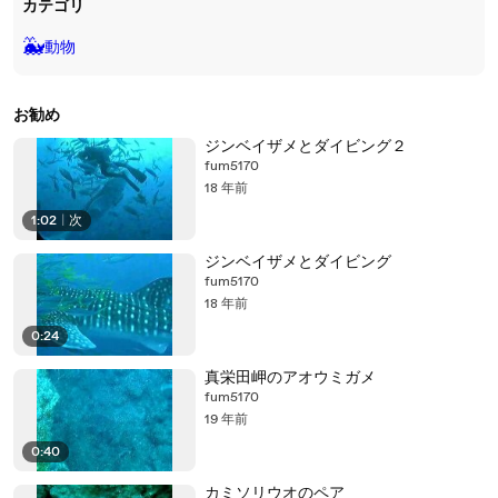
カテゴリ
🐳
動物
お勧め
ジンベイザメとダイビング２
fum5170
18 年前
1:02
|
次
ジンベイザメとダイビング
fum5170
18 年前
0:24
真栄田岬のアオウミガメ
fum5170
19 年前
0:40
カミソリウオのペア