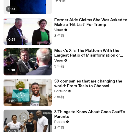
19 年前
0:41
Former Aide Claims She Was Asked to
Make a ‘Hit List’ For Trump
Veuer
3 年前
0:51
Musk’s X Is ‘the Platform With the
Largest Ratio of Misinformation or
Disinformation’ Amongst All Social
Veuer
Media Platforms
3 年前
1:08
59 companies that are changing the
world: From Tesla to Chobani
Fortune
3 年前
4:50
3 Things to Know About Coco Gauff's
Parents
People
3 年前
0:46