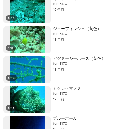
fum5170
19 年前
0:14
ジョーフィッシュ（黄色）
fum5170
19 年前
1:11
ピグミーシーホース（黄色）
fum5170
19 年前
0:13
カクレクマノミ
fum5170
19 年前
0:18
ブルーホール
fum5170