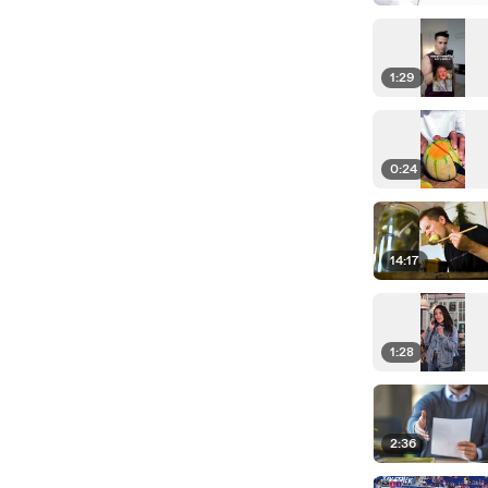
1:29
0:24
14:17
1:28
2:36