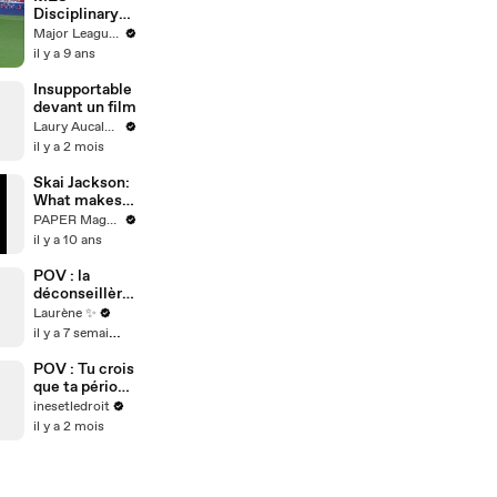
Disciplinary
Week 23:
Major League Soccer
Yoshimar
il y a 9 ans
Yotun hands
to
Insupportable
face/head/ne
devant un film
ck
Laury Aucalme
il y a 2 mois
Skai Jackson:
What makes
someone
PAPER Magazine
beautiful?
il y a 10 ans
POV : la
déconseillère
d’orientation
Laurène ✨
il y a 7 semaines
POV : Tu crois
que ta période
d’essai est
inesetledroit
finie…
il y a 2 mois