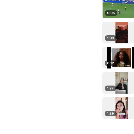
0:05
1:09
0:12
1:27
1:29