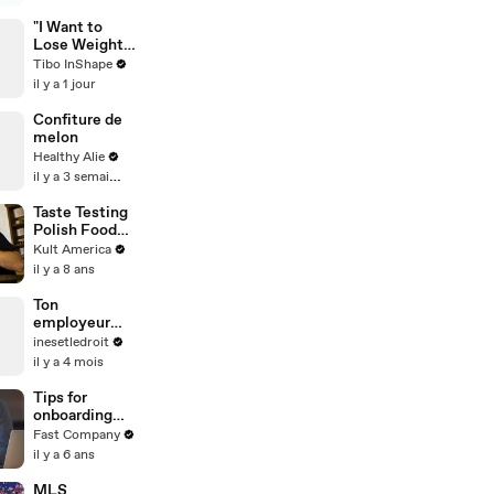
Highlights
"I Want to
Lose Weight,
But I Just
Tibo InShape
Can't Get
il y a 1 jour
Started."
Confiture de
melon
Healthy Alie
il y a 3 semaines
Taste Testing
Polish Food
#2 [Kult
Kult America
America]
il y a 8 ans
Ton
employeur
peut-il
inesetledroit
t’obliger à
il y a 4 mois
rester
joignable en
Tips for
dehors de tes
onboarding
horaires ?
remote
Fast Company
employees
il y a 6 ans
MLS