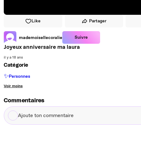
Like
Partager
Suivre
mademoisellecoralie
Joyeux anniversaire ma laura
il y a 18 ans
Catégorie
✨
Personnes
Voir moins
Commentaires
Ajoute
ton
commentaire