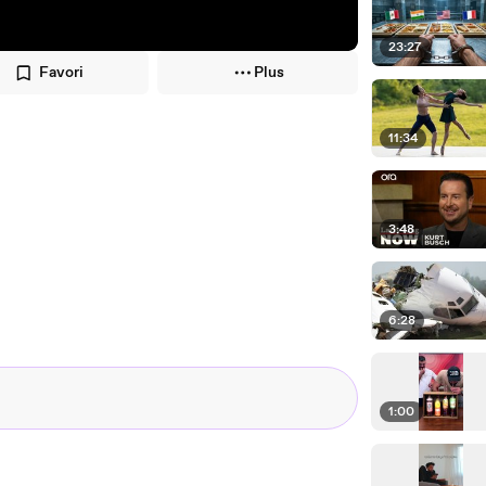
23:27
Favori
Plus
11:34
3:48
6:28
1:00