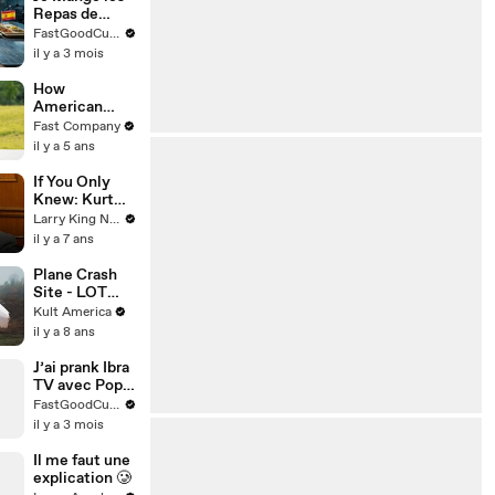
Repas de
Prison de
FastGoodCuisine
TOUS les
il y a 3 mois
pays du
monde !
How
American
Ballet Theatre
Fast Company
bounced back
il y a 5 ans
after losing all
revenue due
If You Only
to COVID
Knew: Kurt
Busch
Larry King Now on Ora.TV
il y a 7 ans
Plane Crash
Site - LOT
Flight 7 [Kult
Kult America
America]
il y a 8 ans
J’ai prank Ibra
TV avec Pop’s
😂
FastGoodCuisine
il y a 3 mois
Il me faut une
explication 🥲