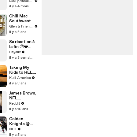
Laury Aucalme
il y a 4 mois
Chili Mac
Southwest
Skillet Recipe
Glen & Friends Cooking Food
il y a 8 ans
Sa réaction à
la fin 🥹❤️‍
Prenez soin
Rayalix
de vous et des
il y a 3 semaines
autres 🏻
Taking My
Kids to HEL
[Kult
Kult America
America]
il y a 8 ans
James Brown,
NFL
sportscaster.
Reddit
Ask me
il y a 10 ans
anything!
Golden
Knights @
Avalanche
NHL
5/1/21 | NHL
il y a 5 ans