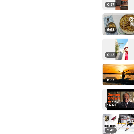
0:37
5:58
0:45
6:37
14:48
2:43