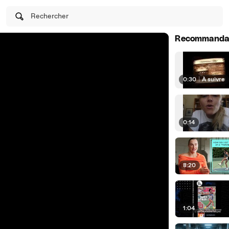
Rechercher
Recommanda
0:30
|
À suivre
0:14
8:20
1:04