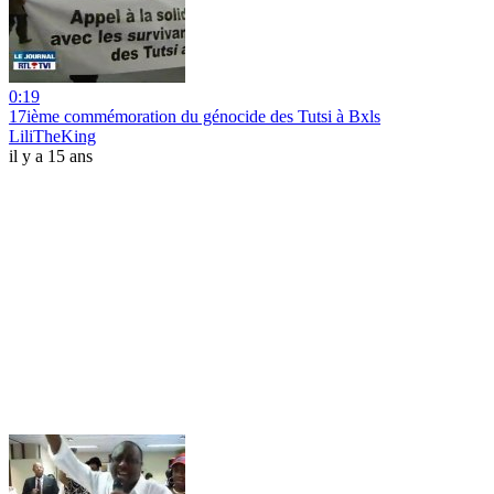
0:19
17ième commémoration du génocide des Tutsi à Bxls
LiliTheKing
il y a 15 ans