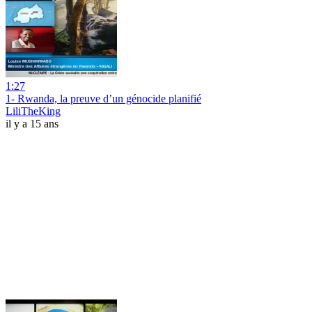
1:27
1- Rwanda, la preuve d’un génocide planifié
LiliTheKing
il y a 15 ans