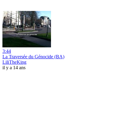
3:44
La Traversée du Génocide (BA)
LiliTheKing
il y a 14 ans