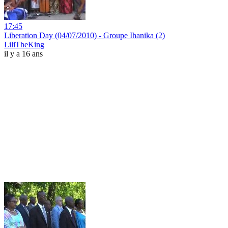
17:45
Liberation Day (04/07/2010) - Groupe Ihanika (2)
LiliTheKing
il y a 16 ans