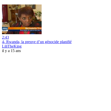
2:43
4- Rwanda, la preuve d’un génocide planifié
LiliTheKing
il y a 15 ans