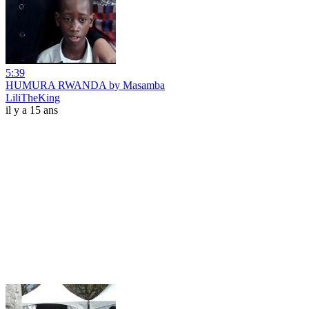
5:39
HUMURA RWANDA by Masamba
LiliTheKing
il y a 15 ans