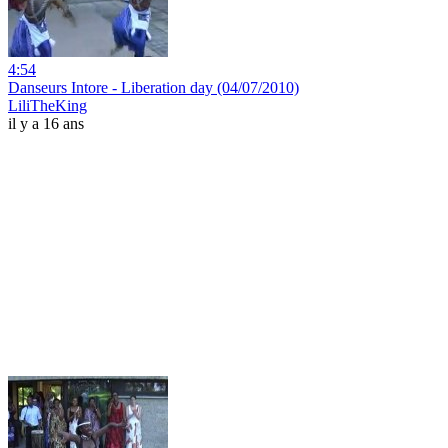
4:54
Danseurs Intore - Liberation day (04/07/2010)
LiliTheKing
il y a 16 ans