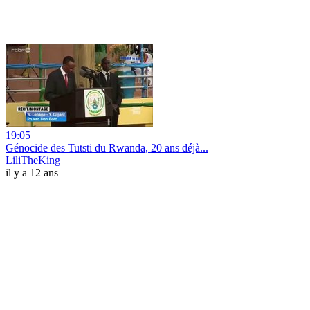
19:05
Génocide des Tutsti du Rwanda, 20 ans déjà...
LiliTheKing
il y a 12 ans