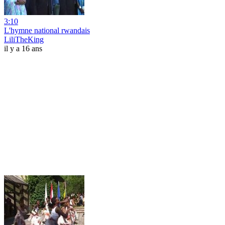
3:10
L'hymne national rwandais
LiliTheKing
il y a 16 ans