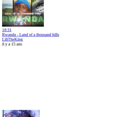
18:31
Rwanda - Land of a thousand hills
LiliTheKing
il y a 15 ans