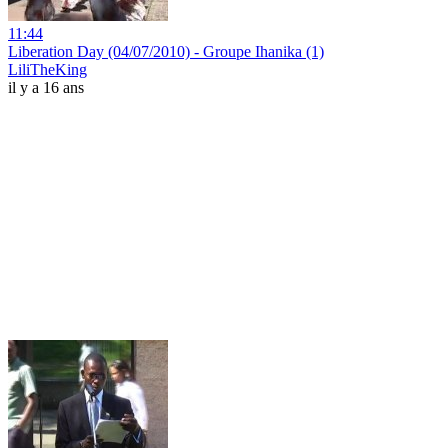
11:44
Liberation Day (04/07/2010) - Groupe Ihanika (1)
LiliTheKing
il y a 16 ans