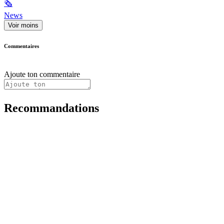
🗞
News
Voir moins
Commentaires
Ajoute ton commentaire
Recommandations