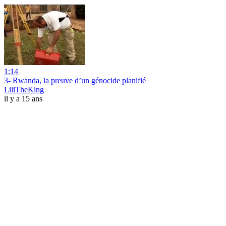
1:14
3- Rwanda, la preuve d’un génocide planifié
LiliTheKing
il y a 15 ans