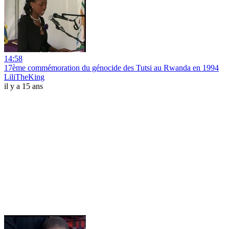
14:58
17ème commémoration du génocide des Tutsi au Rwanda en 1994
LiliTheKing
il y a 15 ans