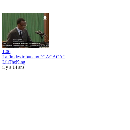
1:06
La fin des tribunaux "GACACA"
LiliTheKing
il y a 14 ans