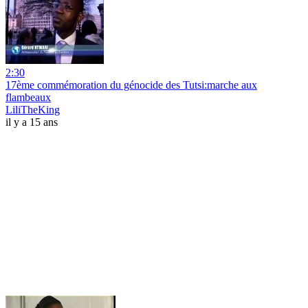
2:30
17ème commémoration du génocide des Tutsi:marche aux
flambeaux
LiliTheKing
il y a 15 ans