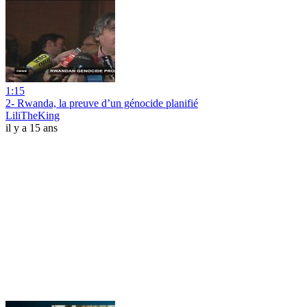
1:15
2- Rwanda, la preuve d’un génocide planifié
LiliTheKing
il y a 15 ans