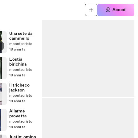
Accedi
Una sete da
cammello
moontecristo
18 anni fa
L'ostia
birichina
moontecristo
18 anni fa
Il tricheco
jackson
moontecristo
18 anni fa
Allarme
provetta
moontecristo
18 anni fa
Justin: omino