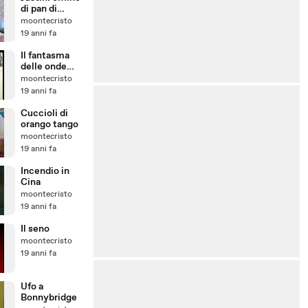
di pan di
zenzero
moontecristo
19 anni fa
Il fantasma
delle onde
elettromagne
moontecristo
tiche
19 anni fa
Cuccioli di
orango tango
moontecristo
19 anni fa
Incendio in
Cina
moontecristo
19 anni fa
Il seno
moontecristo
19 anni fa
Ufo a
Bonnybridge