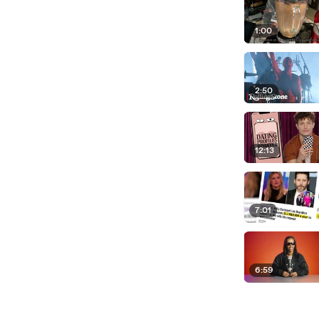
1:00
2:50
12:13
7:01
6:59