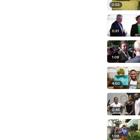
2:02
0:51
1:08
4:50
0:46
1:09