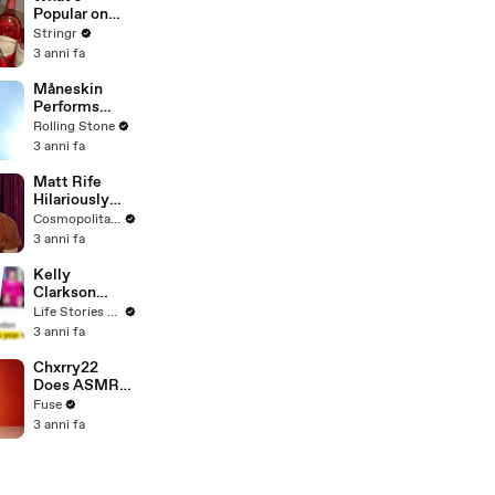
To Vote For A
Popular on
Continuing
Uber Eats?
Stringr
Resolution'
3 anni fa
Måneskin
Performs
"HONEY" at
Rolling Stone
MSG
3 anni fa
Matt Rife
Hilariously
Roasts Your
Cosmopolitan USA
Dating
3 anni fa
Profiles |
Cosmopolitan
Kelly
Clarkson
Fights Back
Life Stories By Goalcast
Against
3 anni fa
Brandon
Blackstock In
Chxrry22
Devastating
Does ASMR
Divorce
with Matcha,
Fuse
Battle
Talks Using
3 anni fa
Music to
Escape &
Touring with
The Weeknd