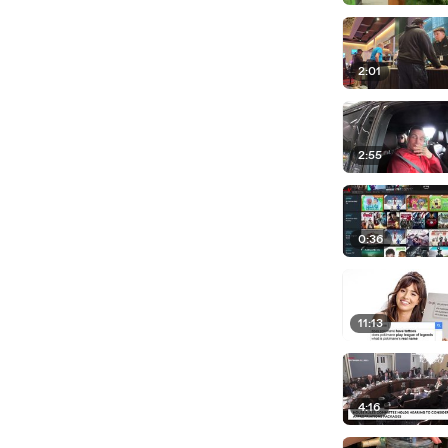
2:01
2:55
0:36
11:13
4:16