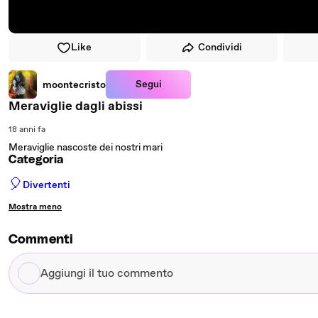
Like
Condividi
Segui
moontecristo
Meraviglie dagli abissi
18 anni fa
Meraviglie nascoste dei nostri mari
Categoria
🎈
Divertenti
Mostra meno
Commenti
Aggiungi
il
tuo
commento