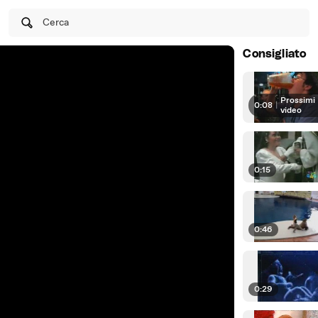
Cerca
Consigliato
Prossimi
0:08
|
video
0:15
0:46
0:29