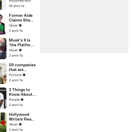
moontecristo
18 anni fa
Former Aide
Claims She
Was Asked to
Veuer
Make a ‘Hit
3 anni fa
List’ For
Trump
Musk’s X Is
‘the Platform
With the
Veuer
Largest Ratio
3 anni fa
of
Misinformatio
59 companies
n or
that are
Disinformatio
changing the
Fortune
n’ Amongst
world: From
3 anni fa
All Social
Tesla to
Media
Chobani
3 Things to
Platforms
Know About
Coco Gauff's
People
Parents
3 anni fa
Hollywood
Writers Reach
‘Tentative
Veuer
Agreement’
3 anni fa