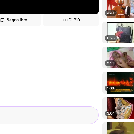
3:34
Segnalibro
Di Più
0:25
2:18
1:03
3:04