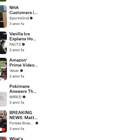
With Studios
After 146 Day
NHA
Strike
Customers in
Limbo as
SportsGrid
Company
3 anni fa
Faces
Potential
Vanilla Ice
Merger
Explains How
the 90’s
FACTZ
Shaped
3 anni fa
America
Amazon’
Prime Video
Will Show
Veuer
Commercials
3 anni fa
Starting Next
Year
Pokimane
Answers The
Web's Most
WIRED
Searched
3 anni fa
Questions
BREAKING
NEWS: Matt
Gaetz Tells
Forbes Breaking News
House
3 anni fa
Committee:
'I'm Not Going
What's