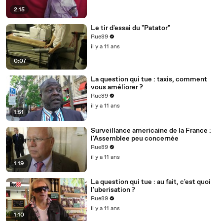
2:15
Le tir d'essai du "Patator"
Rue89
il y a 11 ans
0:07
La question qui tue : taxis, comment
vous améliorer ?
Rue89
il y a 11 ans
1:51
Surveillance americaine de la France :
l'Assemblee peu concernée
Rue89
il y a 11 ans
1:19
La question qui tue : au fait, c'est quoi
l'uberisation ?
Rue89
il y a 11 ans
1:10