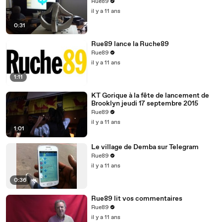
Rue89
il y a 11 ans
0:31
Rue89 lance la Ruche89
Rue89
il y a 11 ans
1:11
KT Gorique à la fête de lancement de
Brooklyn jeudi 17 septembre 2015
Rue89
il y a 11 ans
1:01
Le village de Demba sur Telegram
Rue89
il y a 11 ans
0:36
Rue89 lit vos commentaires
Rue89
il y a 11 ans