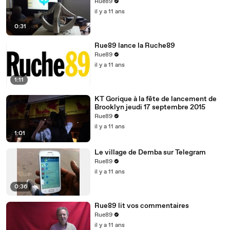
Rue89
il y a 11 ans
0:31
Rue89 lance la Ruche89
Rue89
il y a 11 ans
1:11
KT Gorique à la fête de lancement de
Brooklyn jeudi 17 septembre 2015
Rue89
il y a 11 ans
1:01
Le village de Demba sur Telegram
Rue89
il y a 11 ans
0:36
Rue89 lit vos commentaires
Rue89
il y a 11 ans