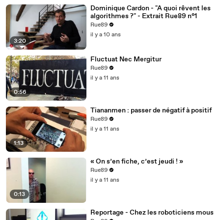
Dominique Cardon - "A quoi rêvent les
algorithmes ?" - Extrait Rue89 n°1
Rue89
il y a 10 ans
3:20
Fluctuat Nec Mergitur
Rue89
il y a 11 ans
0:56
Tiananmen : passer de négatif à positif
Rue89
il y a 11 ans
1:13
« On s’en fiche, c’est jeudi ! »
Rue89
il y a 11 ans
0:13
Reportage - Chez les roboticiens mous