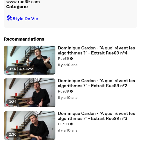
www.rue89.com
Catégorie
🛠️
Style De Vie
Recommandations
Dominique Cardon - "A quoi rêvent les
algorithmes ?" - Extrait Rue89 n°4
Rue89
il y a 10 ans
3:14
|
À suivre
Dominique Cardon - "A quoi rêvent les
algorithmes ?" - Extrait Rue89 n°2
Rue89
il y a 10 ans
3:24
Dominique Cardon - "A quoi rêvent les
algorithmes ?" - Extrait Rue89 n°3
Rue89
il y a 10 ans
2:36