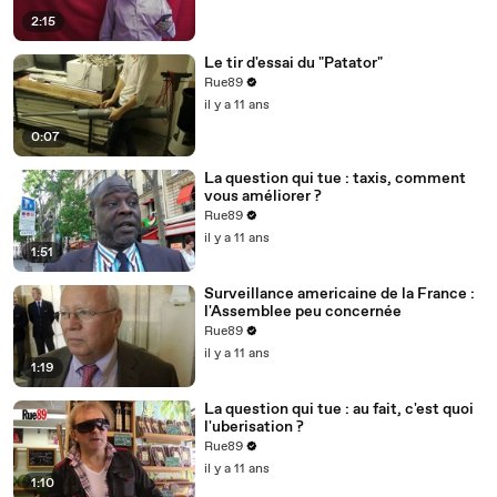
2:15
Le tir d'essai du "Patator"
Rue89
il y a 11 ans
0:07
La question qui tue : taxis, comment
vous améliorer ?
Rue89
il y a 11 ans
1:51
Surveillance americaine de la France :
l'Assemblee peu concernée
Rue89
il y a 11 ans
1:19
La question qui tue : au fait, c'est quoi
l'uberisation ?
Rue89
il y a 11 ans
1:10