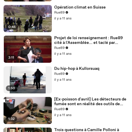
Opération climat en Suisse
Rue89
il y a 11 ans
0:45
Projet de loi renseignement : Rue89
cité à l'Assemblée... et taclé par
Bernard Cazeneuve
Rue89
il y a 11 ans
3:11
Du hip-hop à Kullorsuaq
Rue89
il y a 11 ans
1:50
[Ex-poisson d'avril] Les détecteurs de
fumée sont en réalité des outils de
surveillance
Rue89
il y a 11 ans
1:32
Trois questions à Camille Polloni à