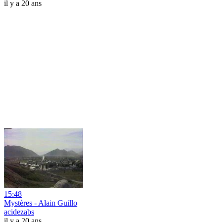
il y a 20 ans
15:48
Mystères - Alain Guillo
acidezabs
il y a 20 ans