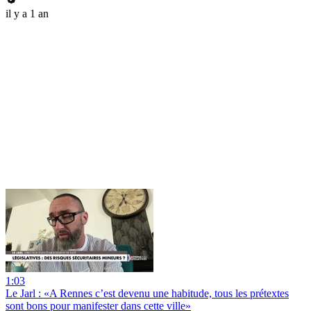
il y a 1 an
1:03
Le Jarl : «A Rennes c’est devenu une habitude, tous les prétextes
sont bons pour manifester dans cette ville»