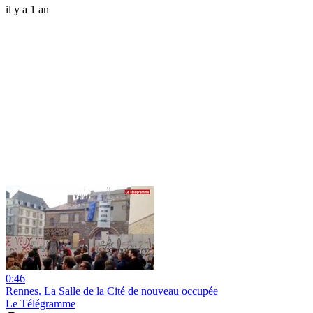
il y a 1 an
0:46
Rennes. La Salle de la Cité de nouveau occupée
Le Télégramme