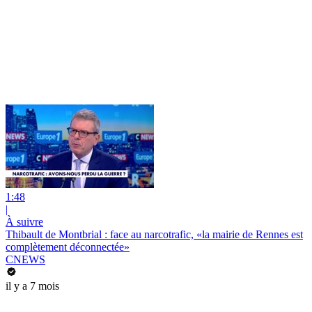
1:48
|
À suivre
Thibault de Montbrial : face au narcotrafic, «la mairie de Rennes est
complètement déconnectée»
CNEWS
il y a 7 mois