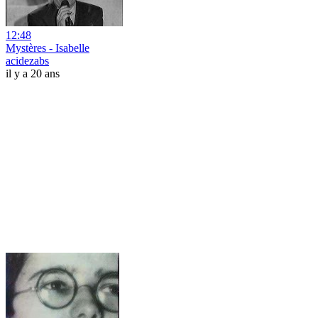
12:48
Mystères - Isabelle
acidezabs
il y a 20 ans