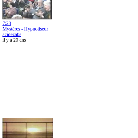
7:23
Mystères - Hypnotiseur
acidezabs
il y a 20 ans