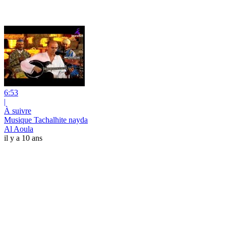
6:53
|
À suivre
Musique Tachalhite nayda
Al Aoula
il y a 10 ans