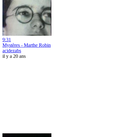
9:31
Mystères - Marthe Robin
acidezabs
il y a 20 ans