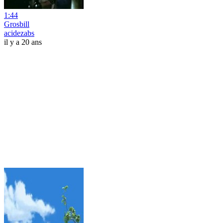
1:44
Grosbill
acidezabs
il y a 20 ans