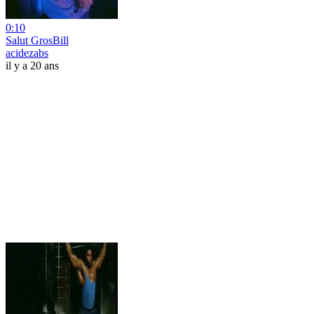
0:10
Salut GrosBill
acidezabs
il y a 20 ans