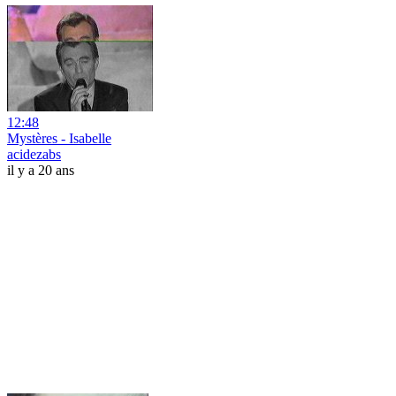
12:48
Mystères - Isabelle
acidezabs
il y a 20 ans