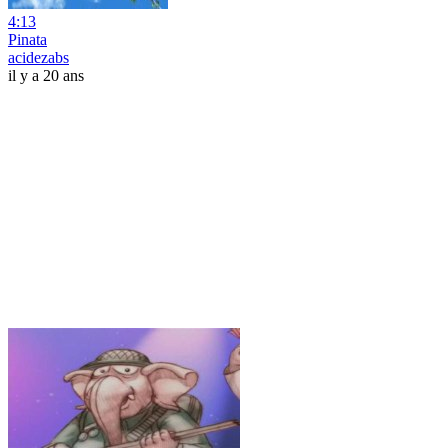
4:13
Pinata
acidezabs
il y a 20 ans