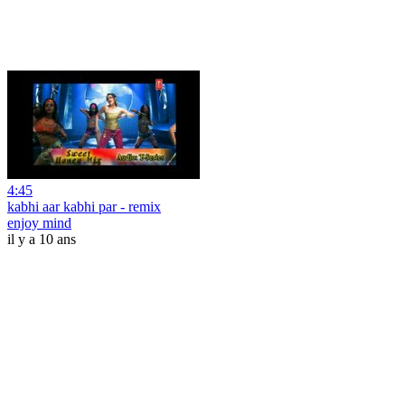
4:45
kabhi aar kabhi par - remix
enjoy mind
il y a 10 ans