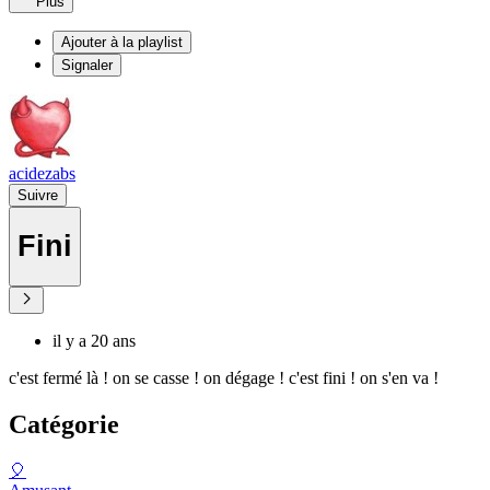
Plus
Ajouter à la playlist
Signaler
acidezabs
Suivre
Fini
il y a 20 ans
c'est fermé là ! on se casse ! on dégage ! c'est fini ! on s'en va !
Catégorie
🎈