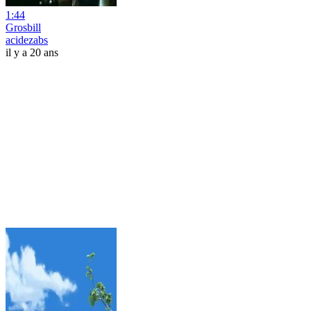
1:44
Grosbill
acidezabs
il y a 20 ans