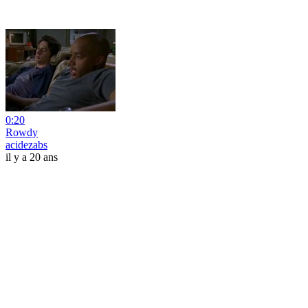
0:20
Rowdy
acidezabs
il y a 20 ans