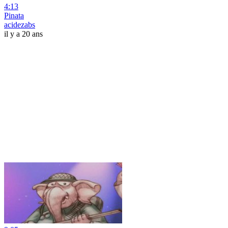
4:13
Pinata
acidezabs
il y a 20 ans