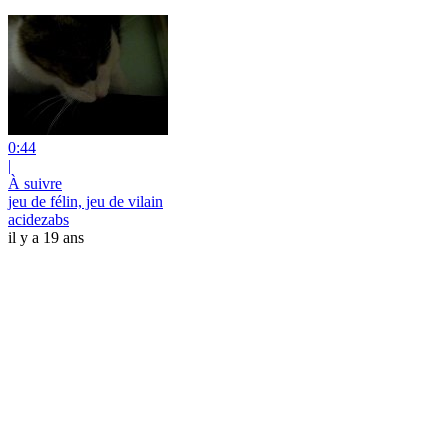
0:44
|
À suivre
jeu de félin, jeu de vilain
acidezabs
il y a 19 ans