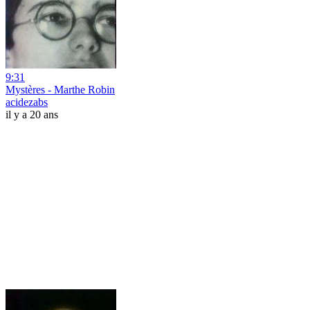
9:31
Mystères - Marthe Robin
acidezabs
il y a 20 ans