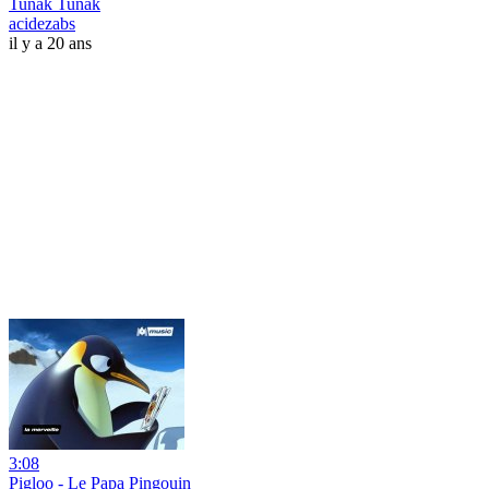
Tunak Tunak
acidezabs
il y a 20 ans
3:08
Pigloo - Le Papa Pingouin