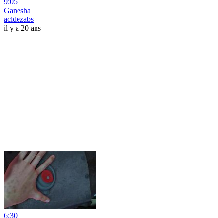
9:05
Ganesha
acidezabs
il y a 20 ans
6:30