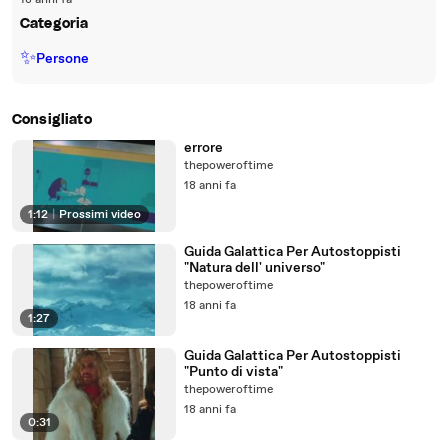
18 anni fa
Categoria
✨
Persone
Consigliato
errore
thepoweroftime
18 anni fa
1:12
|
Prossimi video
Guida Galattica Per Autostoppisti
"Natura dell' universo"
thepoweroftime
18 anni fa
1:27
Guida Galattica Per Autostoppisti
"Punto di vista"
thepoweroftime
18 anni fa
0:31