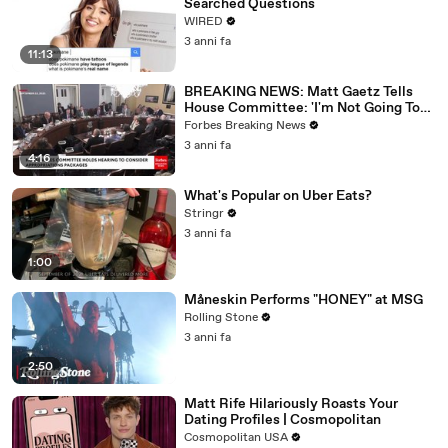
Searched Questions
WIRED
3 anni fa
11:13
BREAKING NEWS: Matt Gaetz Tells
House Committee: 'I'm Not Going To
Vote For A Continuing Resolution'
Forbes Breaking News
3 anni fa
4:16
What's Popular on Uber Eats?
Stringr
3 anni fa
1:00
Måneskin Performs "HONEY" at MSG
Rolling Stone
3 anni fa
2:50
Matt Rife Hilariously Roasts Your
Dating Profiles | Cosmopolitan
Cosmopolitan USA