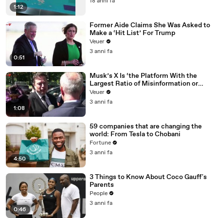
18 anni fa
1:12
Former Aide Claims She Was Asked to
Make a ‘Hit List’ For Trump
Veuer
3 anni fa
0:51
Musk’s X Is ‘the Platform With the
Largest Ratio of Misinformation or
Disinformation’ Amongst All Social
Veuer
Media Platforms
3 anni fa
1:08
59 companies that are changing the
world: From Tesla to Chobani
Fortune
3 anni fa
4:50
3 Things to Know About Coco Gauff's
Parents
People
3 anni fa
0:46