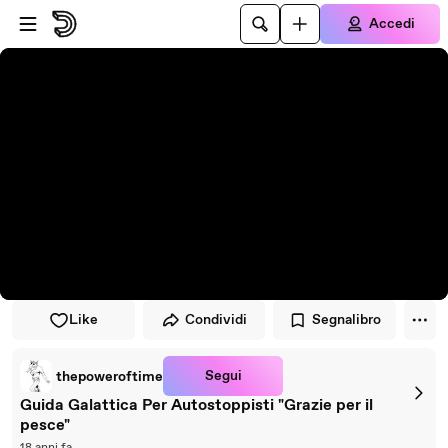
Vai al lettore
Passa al contenuto principale
Accedi
Like
Condividi
Segnalibro
Segui
thepoweroftime
Guida Galattica Per Autostoppisti "Grazie per il
pesce"