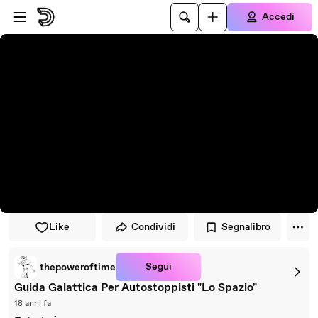
Vai al lettore
Passa al contenuto principale
Accedi
Like
Condividi
Segnalibro
Segui
thepoweroftime
Guida Galattica Per Autostoppisti "Lo Spazio"
18 anni fa