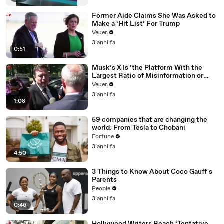
Former Aide Claims She Was Asked to
Make a ‘Hit List’ For Trump
Veuer
3 anni fa
0:51
Musk’s X Is ‘the Platform With the
Largest Ratio of Misinformation or
Disinformation’ Amongst All Social
Veuer
Media Platforms
3 anni fa
1:08
59 companies that are changing the
world: From Tesla to Chobani
Fortune
3 anni fa
4:50
3 Things to Know About Coco Gauff's
Parents
People
3 anni fa
0:46