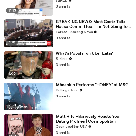
WIRED
3 anni fa
11:13
BREAKING NEWS: Matt Gaetz Tells
House Committee: 'I'm Not Going To
Vote For A Continuing Resolution'
Forbes Breaking News
3 anni fa
4:16
What's Popular on Uber Eats?
Stringr
3 anni fa
1:00
Måneskin Performs "HONEY" at MSG
Rolling Stone
3 anni fa
2:50
Matt Rife Hilariously Roasts Your
Dating Profiles | Cosmopolitan
Cosmopolitan USA
3 anni fa