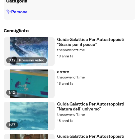
Categoria
✨
Persone
Consigliato
Guida Galattica Per Autostoppisti
"Grazie per il pesce"
thepoweroftime
18 anni fa
3:12
|
Prossimi video
errore
thepoweroftime
18 anni fa
1:12
Guida Galattica Per Autostoppisti
"Natura dell' universo"
thepoweroftime
18 anni fa
1:27
Guida Galattica Per Autostoppisti