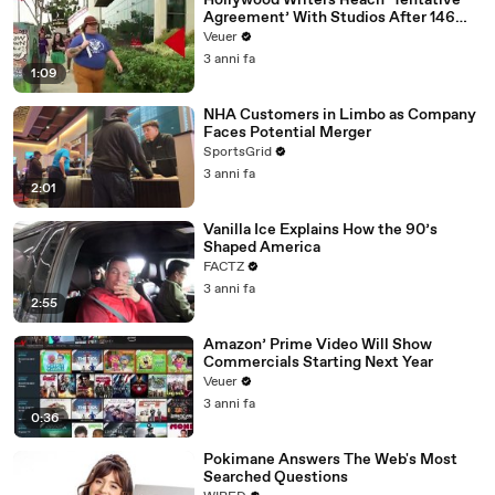
Hollywood Writers Reach ‘Tentative
Agreement’ With Studios After 146
Day Strike
Veuer
3 anni fa
1:09
NHA Customers in Limbo as Company
Faces Potential Merger
SportsGrid
3 anni fa
2:01
Vanilla Ice Explains How the 90’s
Shaped America
FACTZ
3 anni fa
2:55
Amazon’ Prime Video Will Show
Commercials Starting Next Year
Veuer
3 anni fa
0:36
Pokimane Answers The Web's Most
Searched Questions