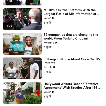
0:51
Musk’s X Is ‘the Platform With the
Largest Ratio of Misinformation or
Disinformation’ Amongst All Social
Veuer
Media Platforms
3 年前
1:08
59 companies that are changing the
world: From Tesla to Chobani
Fortune
3 年前
4:50
3 Things to Know About Coco Gauff's
Parents
People
3 年前
0:46
Hollywood Writers Reach ‘Tentative
Agreement’ With Studios After 146
Day Strike
Veuer
3 年前
1:09