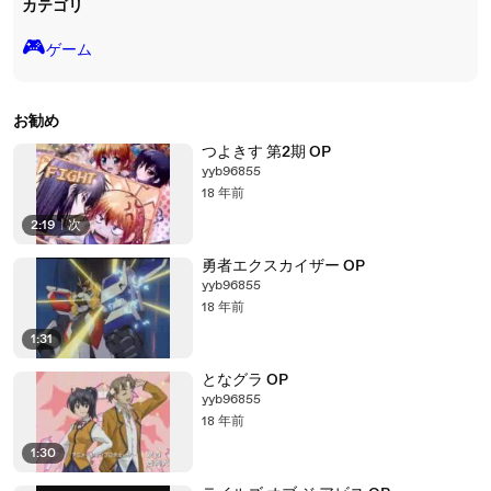
カテゴリ
🎮️
ゲーム
お勧め
つよきす 第2期 OP
yyb96855
18 年前
2:19
|
次
勇者エクスカイザー OP
yyb96855
18 年前
1:31
となグラ OP
yyb96855
18 年前
1:30