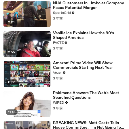
NHA Customers in Limbo as Company
Faces Potential Merger
SportsGrid
3 年前
2:01
Vanilla Ice Explains How the 90’s
Shaped America
FACTZ
3 年前
2:55
Amazon’ Prime Video Will Show
Commercials Starting Next Year
Veuer
3 年前
0:36
Pokimane Answers The Web's Most
Searched Questions
WIRED
3 年前
11:13
BREAKING NEWS: Matt Gaetz Tells
House Committee: 'I'm Not Going To