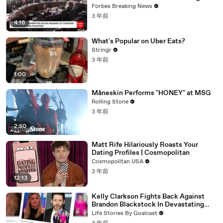
Vote For A Continuing Resolution'
Forbes Breaking News
3 年前
4:16
What's Popular on Uber Eats?
Stringr
3 年前
1:00
Måneskin Performs "HONEY" at MSG
Rolling Stone
3 年前
2:50
Matt Rife Hilariously Roasts Your
Dating Profiles | Cosmopolitan
Cosmopolitan USA
3 年前
12:13
Kelly Clarkson Fights Back Against
Brandon Blackstock In Devastating
Divorce Battle
Life Stories By Goalcast