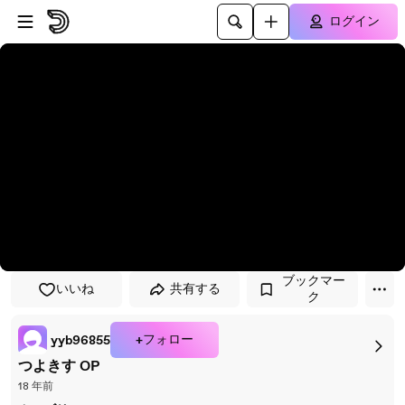
プレイヤーにスキップ
メインコンテンツにスキップ
ログイン
ブックマー
いいね
共有する
ク
+フォロー
yyb96855
つよきす OP
18 年前