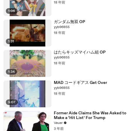
18 年前
1:06
ガンダム無双 OP
yyb96855
18 年前
1:31
はたらキッズマイハム組 OP
yyb96855
18 年前
1:34
MAD コードギアス Get Over
yyb96855
18 年前
5:07
Former Aide Claims She Was Asked to
Make a ‘Hit List’ For Trump
Veuer
3 年前