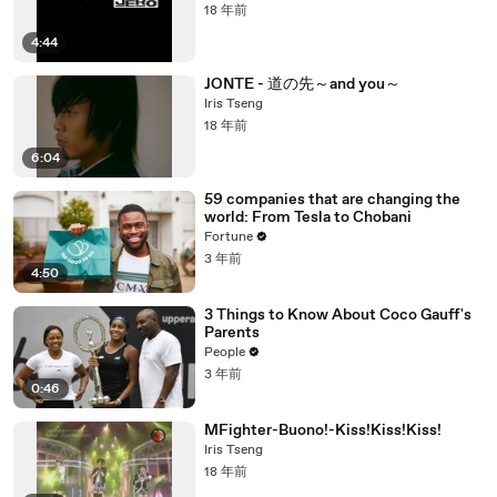
18 年前
4:44
JONTE - 道の先～and you～
Iris Tseng
18 年前
6:04
59 companies that are changing the
world: From Tesla to Chobani
Fortune
3 年前
4:50
3 Things to Know About Coco Gauff's
Parents
People
3 年前
0:46
MFighter-Buono!-Kiss!Kiss!Kiss!
Iris Tseng
18 年前