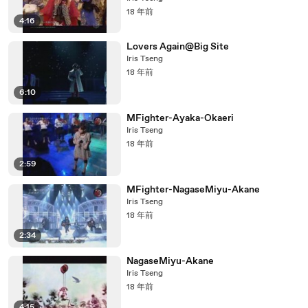
18 年前
4:16
Lovers Again@Big Site
Iris Tseng
18 年前
6:10
MFighter-Ayaka-Okaeri
Iris Tseng
18 年前
2:59
MFighter-NagaseMiyu-Akane
Iris Tseng
18 年前
2:34
NagaseMiyu-Akane
Iris Tseng
18 年前
4:15