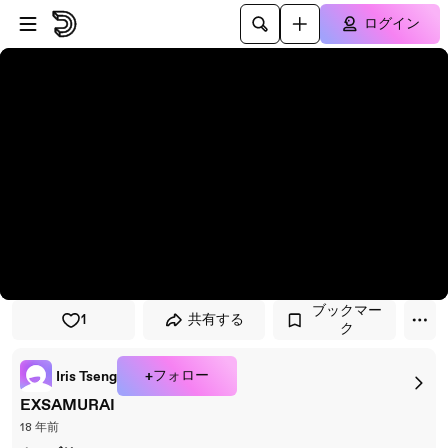
プレイヤーにスキップ
メインコンテンツにスキップ
ログイン
ブックマー
1
共有する
ク
+フォロー
Iris Tseng
EXSAMURAI
18 年前