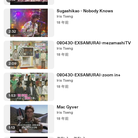
Sugashikao - Nobody Knows
Iris Tseng
18 年前
2:32
080430-EXSAMURAI-mezamashiTV
Iris Tseng
18 年前
2:09
080430-EXSAMURAI-zoom in+
Iris Tseng
18 年前
1:53
Mac Gyver
Iris Tseng
18 年前
1:13