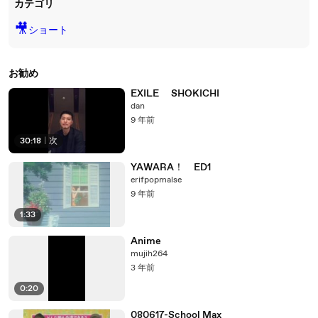
カテゴリ
🎥
ショート
お勧め
EXILE SHOKICHI
dan
9 年前
30:18
|
次
YAWARA！ ED1
erifpopmalse
9 年前
1:33
Anime
mujih264
3 年前
0:20
080617-School Max