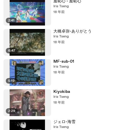
羞恥心 - 羞恥心
Iris Tseng
18 年前
2:41
大橋卓弥-ありがとう
Iris Tseng
18 年前
6:47
MF-sub-01
Iris Tseng
18 年前
5:19
Kiyokiba
Iris Tseng
18 年前
2:29
ジェロ-海雪
Iris Tseng