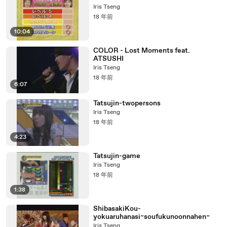
Iris Tseng
18 年前
10:04
COLOR - Lost Moments feat.
ATSUSHI
Iris Tseng
18 年前
6:07
Tatsujin-twopersons
Iris Tseng
18 年前
4:23
Tatsujin-game
Iris Tseng
18 年前
1:38
ShibasakiKou-
yokuaruhanasi~soufukunoonnahen~
Iris Tseng