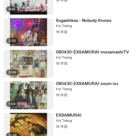
18 年前
4:15
Sugashikao - Nobody Knows
Iris Tseng
18 年前
2:32
080430-EXSAMURAI-mezamashiTV
Iris Tseng
18 年前
2:09
080430-EXSAMURAI-zoom in+
Iris Tseng
18 年前
1:53
EXSAMURAI
Iris Tseng
18 年前
11:56