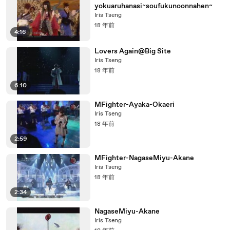
yokuaruhanasi~soufukunoonnahen~
Iris Tseng
18 年前
4:16
Lovers Again@Big Site
Iris Tseng
18 年前
6:10
MFighter-Ayaka-Okaeri
Iris Tseng
18 年前
2:59
MFighter-NagaseMiyu-Akane
Iris Tseng
18 年前
2:34
NagaseMiyu-Akane
Iris Tseng