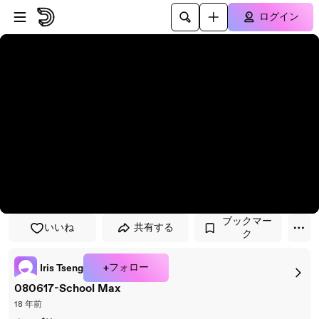
プレイヤーにスキップ
メインコンテンツにスキップ
ログイン
ブックマー
いいね
共有する
ク
+フォロー
Iris Tseng
080617-School Max
18 年前