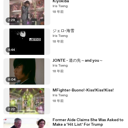
Kiyokiba
Iris Tseng
18 年前
2:29
ジェロ-海雪
Iris Tseng
18 年前
4:44
JONTE - 道の先～and you～
Iris Tseng
18 年前
6:04
MFighter-Buono!-Kiss!Kiss!Kiss!
Iris Tseng
18 年前
2:22
Former Aide Claims She Was Asked to
Make a ‘Hit List’ For Trump