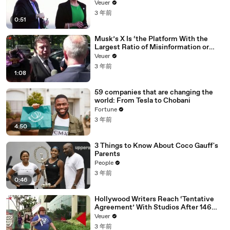
Veuer
3 年前
0:51
Musk’s X Is ‘the Platform With the
Largest Ratio of Misinformation or
Disinformation’ Amongst All Social
Veuer
Media Platforms
3 年前
1:08
59 companies that are changing the
world: From Tesla to Chobani
Fortune
3 年前
4:50
3 Things to Know About Coco Gauff's
Parents
People
3 年前
0:46
Hollywood Writers Reach ‘Tentative
Agreement’ With Studios After 146
Day Strike
Veuer
3 年前