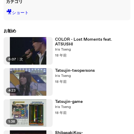
カテゴリ
🎥
ショート
お勧め
COLOR - Lost Moments feat.
ATSUSHI
Iris Tseng
18 年前
6:07
|
次
Tatsujin-twopersons
Iris Tseng
18 年前
4:23
Tatsujin-game
Iris Tseng
18 年前
1:38
ShibasakiKou-