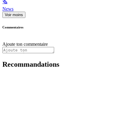
🗞
News
Voir moins
Commentaires
Ajoute ton commentaire
Recommandations