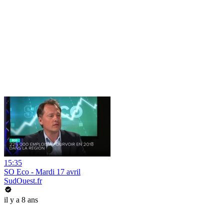
15:35
SO Eco - Mardi 17 avril
SudOuest.fr
il y a 8 ans