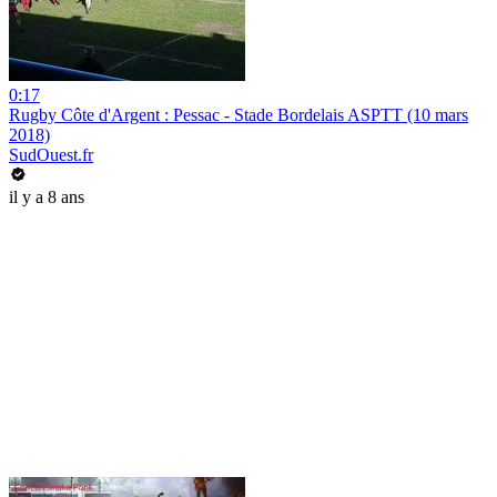
0:17
Rugby Côte d'Argent : Pessac - Stade Bordelais ASPTT (10 mars
2018)
SudOuest.fr
il y a 8 ans