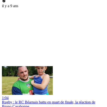
il y a 9 ans
1:04
Rugby : le RC Béarnais battu en quart de finale, la réaction de
Bruno Casabonne