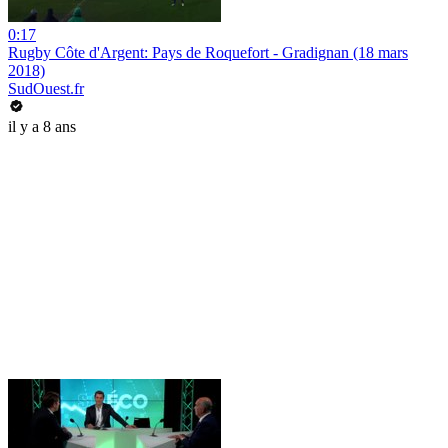
0:17
Rugby Côte d'Argent: Pays de Roquefort - Gradignan (18 mars
2018)
SudOuest.fr
il y a 8 ans