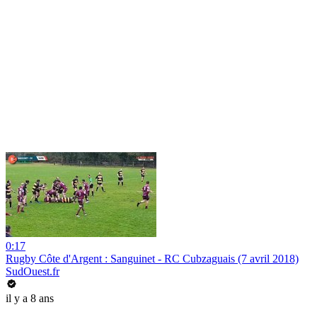
0:17
Rugby Côte d'Argent : Sanguinet - RC Cubzaguais (7 avril 2018)
SudOuest.fr
il y a 8 ans