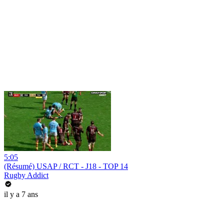
5:05
(Résumé) USAP / RCT - J18 - TOP 14
Rugby Addict
il y a 7 ans