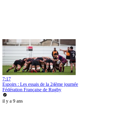
7:17
Espoirs : Les essais de la 24ème journée
Fédération Française de Rugby
il y a 9 ans