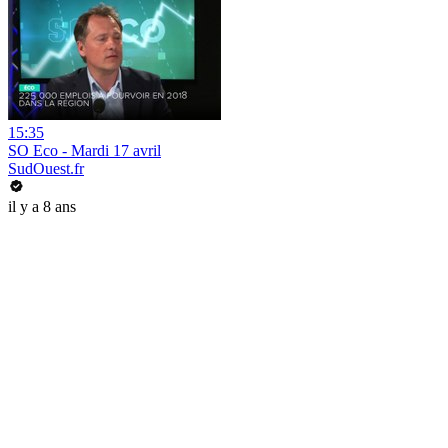
15:35
SO Eco - Mardi 17 avril
SudOuest.fr
il y a 8 ans