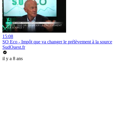
15:08
SO Eco - Impôt que va changer le prélèvement à la source
SudOuest.fr
il y a 8 ans