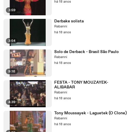
há 18 anos
3:59
Derbake solista
Rabanni
há 18 anos
3:54
Solo de Derback - Brasil São Paulo
Rabanni
há 18 anos
9:16
FESTA - TONY MOUZAYEK-
ALIBABAR
Rabanni
há 18 anos
4:39
Tony Moussayek - Laguetek (O Clone)
Rabanni
há 18 anos