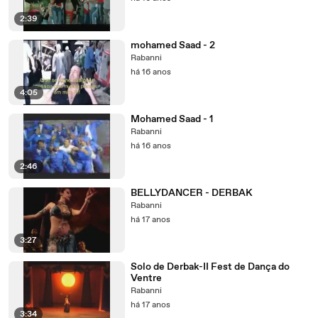
2:39
mohamed Saad - 2
Rabanni
há 16 anos
4:05
Mohamed Saad - 1
Rabanni
há 16 anos
2:46
BELLYDANCER - DERBAK
Rabanni
há 17 anos
3:27
Solo de Derbak-II Fest de Dança do
Ventre
Rabanni
há 17 anos
3:34