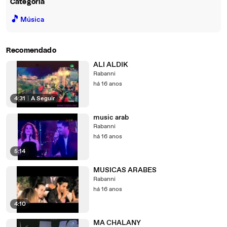
Categoria
🎵
Música
Recomendado
ALI ALDIK
Rabanni
há 16 anos
4:31
|
A Seguir
music arab
Rabanni
há 16 anos
5:14
MUSICAS ARABES
Rabanni
há 16 anos
4:10
MA CHALANY