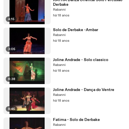
KAYRA Danza Oriental Solo Percusão
Derbake
Rabanni
há 18 anos
4:15
Solo de Derbake -Ambar
Rabanni
há 18 anos
3:05
Joline Andrade - Solo classico
Rabanni
há 18 anos
6:38
Joline Andrade - Dança do Ventre
Rabanni
há 18 anos
8:45
Fatima - Solo de Derbake
Rabanni