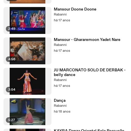
Mansour Doone Doone
Rabanni
há 17 anos
2:49
Mansour - Ghararemoon Yadet Nare
Rabanni
há 17 anos
4:56
JU MARCONATO SOLO DE DERBAK -
belly dance
Rabanni
há 17 anos
3:54
Dança
Rabanni
há 18 anos
5:27