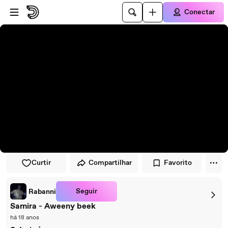
Pular para o player
Ir para o conteúdo principal
Conectar
Curtir
Compartilhar
Favorito
Seguir
Rabanni
Samira - Aweeny beek
há 18 anos